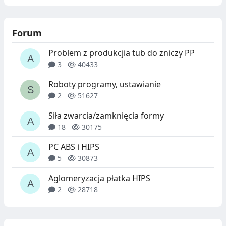
Forum
Problem z produkcjia tub do zniczy PP
3
40433
Roboty programy, ustawianie
2
51627
Siła zwarcia/zamknięcia formy
18
30175
PC ABS i HIPS
5
30873
Aglomeryzacja płatka HIPS
2
28718