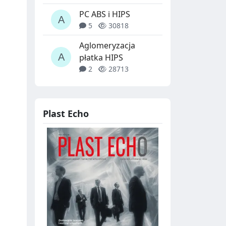
PC ABS i HIPS
5
30818
Aglomeryzacja
płatka HIPS
2
28713
Plast Echo