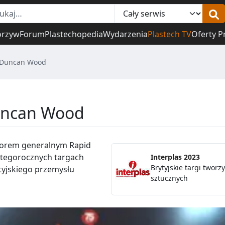
orzyw
Forum
Plastechopedia
Wydarzenia
Plastech TV
Oferty P
– Duncan Wood
Duncan Wood
orem generalnym Rapid
tegorocznych targach
Interplas 2023
Brytyjskie targi tworz
tyjskiego przemysłu
sztucznych