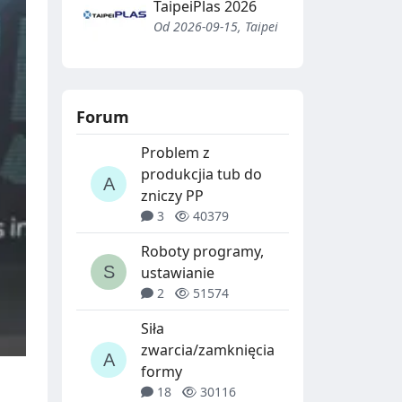
TaipeiPlas 2026
Od 2026-09-15, Taipei
Forum
Problem z
produkcjia tub do
zniczy PP
3
40379
Roboty programy,
ustawianie
2
51574
Siła
zwarcia/zamknięcia
formy
18
30116