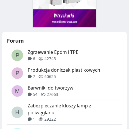
Forum
Zgrzewanie Epdm i TPE
6
42745
Produkcja doniczek plastikowych
7
60625
Barwniki do tworzyw
54
27663
Zabezpieczanie kloszy lamp z
poliwęglanu
1
29222