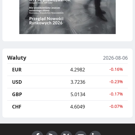
Waluty
2026-08-06
EUR
4.2982
-0.16%
USD
3.7236
-0.23%
GBP
5.0134
-0.17%
CHF
4.6049
-0.07%