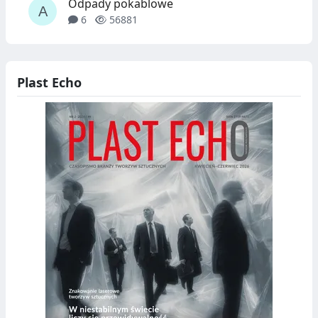
Odpady pokablowe
6
56881
Plast Echo