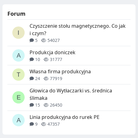
Forum
Czyszczenie stołu magnetycznego. Co jak
i czym?
5
54027
Produkcja doniczek
10
31777
Własna firma produkcyjna
24
77919
Głowica do Wytłaczarki vs. średnica
ślimaka
15
26450
Linia produkcyjna do rurek PE
9
47357