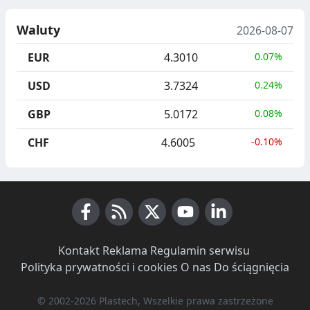
Waluty
2026-08-07
EUR
4.3010
0.07%
USD
3.7324
0.24%
GBP
5.0172
0.08%
CHF
4.6005
-0.10%
Facebook
RSS News
X (Twitter)
Youtube
LinkedIn
Kontakt
·
Reklama
·
Regulamin serwisu
·
Polityka prywatności i cookies
·
O nas
·
Do ściągnięcia
© 2002-2026 Plastech, Wszelkie prawa zastrzeżone