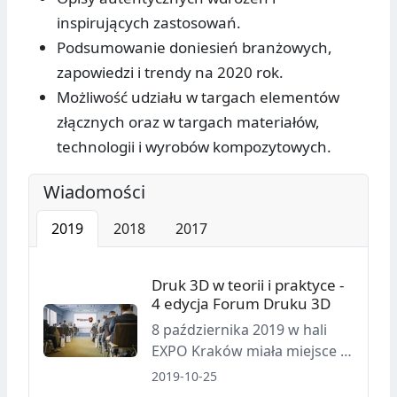
inspirujących zastosowań.
Podsumowanie doniesień branżowych,
zapowiedzi i trendy na 2020 rok.
Możliwość udziału w targach elementów
złącznych oraz w targach materiałów,
technologii i wyrobów kompozytowych.
Wiadomości
2019
2018
2017
Druk 3D w teorii i praktyce -
4 edycja Forum Druku 3D
8 października 2019 w hali
EXPO Kraków miała miejsce IV
Konferencja Forum Druku 3D.
2019-10-25
Podczas wydarzenia można