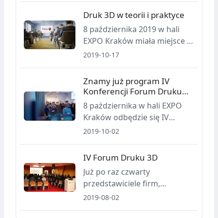
było dowiedzieć się więcej o
Druk 3D w teorii i praktyce
kondycji polskiej branży
8 października 2019 w hali
druku 3D, a także poznać
EXPO Kraków miała miejsce IV
praktyczne wskazówki i
Konferencja Forum Druku 3D.
2019-10-17
zastosowania technologii
Podczas wydarzenia można
addytywnych.
było dowiedzieć się więcej o
Znamy już program IV
kondycji polskiej branży
Konferencji Forum Druku
druku 3D, a także poznać
3D
8 października w hali EXPO
praktyczne wskazówki i
Kraków odbędzie się IV
zastosowania technologii
Konferencja Forum Druku 3D.
2019-10-02
addytywnych.
Wydarzenie to jedyna taka
impreza w Polsce poświęcona
IV Forum Druku 3D
przemysłowym
Już po raz czwarty
zastosowaniom technologii
przedstawiciele firm,
drukowania, skanowania i
zakładów przemysłowych
2019-08-02
projektowania 3D.
oraz instytutów i uczelni