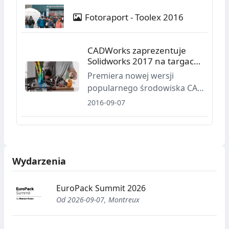
Fotoraport - Toolex 2016
CADWorks zaprezentuje
Solidworks 2017 na targach
Toolex
Premiera nowej wersji
popularnego środowiska CAD
będzie miała miejsce w
2016-09-07
październiku podczas
sosnowieckich targów Toolex.
Wydarzenia
EuroPack Summit 2026
Od 2026-09-07, Montreux