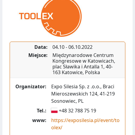
Data:
04.10
-
06.10.2022
Miejsce:
Międzynarodowe Centrum
Kongresowe w Katowicach
,
plac Sławika i Antalla 1
,
40-
163
Katowice
,
Polska
Organizator:
Expo Silesia Sp. z .o.o.
,
Braci
Mieroszewskich 124
,
41-219
Sosnowiec
,
PL
Tel.:
+48 32 788 75 19
www:
https://exposilesia.pl/event/to
olex/