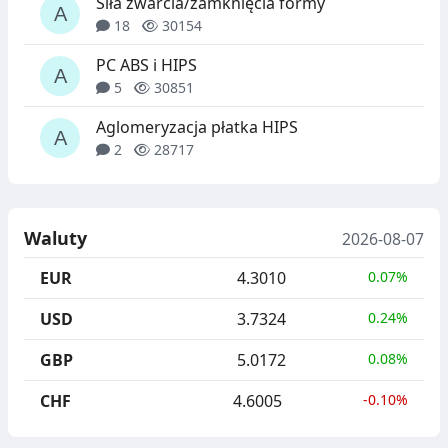
Siła zwarcia/zamknięcia formy
18
30154
PC ABS i HIPS
5
30851
Aglomeryzacja płatka HIPS
2
28717
Waluty
2026-08-07
EUR
4.3010
0.07%
USD
3.7324
0.24%
GBP
5.0172
0.08%
CHF
4.6005
-0.10%