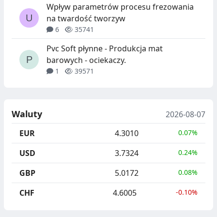
Wpływ parametrów procesu frezowania
na twardość tworzyw
6
35741
Pvc Soft płynne - Produkcja mat
barowych - ociekaczy.
1
39571
Waluty
2026-08-07
EUR
4.3010
0.07%
USD
3.7324
0.24%
GBP
5.0172
0.08%
CHF
4.6005
-0.10%