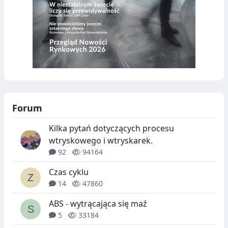
Forum
Kilka pytań dotyczących procesu
wtryskowego i wtryskarek.
92
94164
Czas cyklu
14
47860
ABS - wytrącająca się maź
5
33184