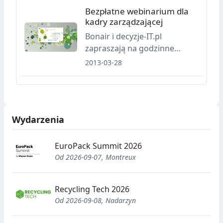
Bezpłatne webinarium dla
kadry zarządzającej
Bonair i decyzje-IT.pl
zapraszają na godzinne
webinarium poświęcone
2013-03-28
zaawansowanemu procesowi
budżetowania w firmach
produkcyjnych i
dystrybucyjnych.
Wydarzenia
EuroPack Summit 2026
Od 2026-09-07, Montreux
Recycling Tech 2026
Od 2026-09-08, Nadarzyn