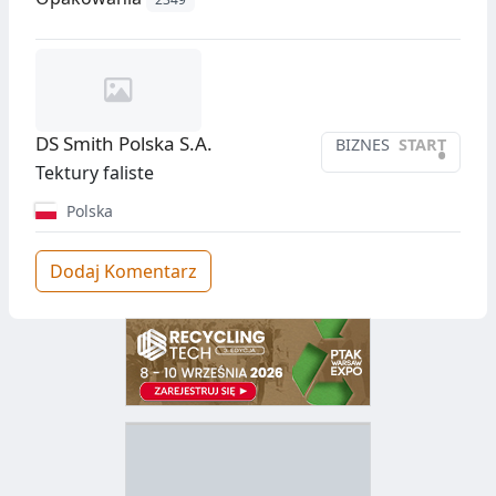
DS Smith Polska S.A.
BIZNES
START
•
Tektury faliste
Polska
Dodaj Komentarz
D
Z
B
Y