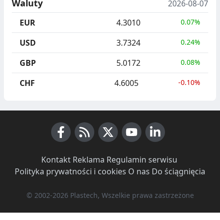
Waluty
2026-08-07
EUR
4.3010
0.07%
USD
3.7324
0.24%
GBP
5.0172
0.08%
CHF
4.6005
-0.10%
Facebook
RSS News
X (Twitter)
Youtube
LinkedIn
Kontakt
·
Reklama
·
Regulamin serwisu
·
Polityka prywatności i cookies
·
O nas
·
Do ściągnięcia
© 2002-2026 Plastech, Wszelkie prawa zastrzeżone