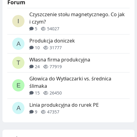
Forum
Czyszczenie stołu magnetycznego. Co jak
i czym?
5
54027
Produkcja doniczek
10
31777
Własna firma produkcyjna
24
77919
Głowica do Wytłaczarki vs. średnica
ślimaka
15
26450
Linia produkcyjna do rurek PE
9
47357