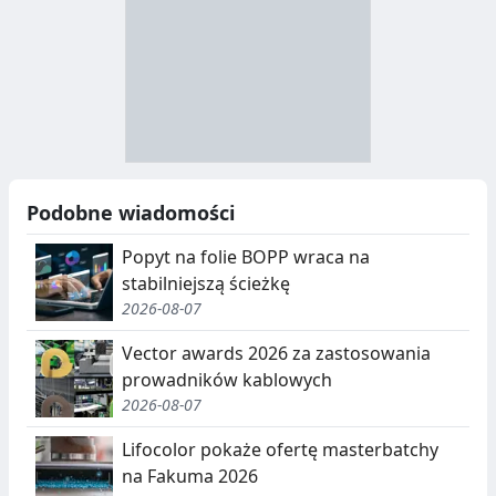
S
I
T
E
R
R
A
Y
N
B
U
I
Podobne wiadomości
C
E
Popyt na folie BOPP wraca na
J
,
stabilniejszą ścieżkę
2026-08-07
A
S
E
Vector awards 2026 za zastosowania
prowadników kablowych
G
2026-08-07
R
Lifocolor pokaże ofertę masterbatchy
E
na Fakuma 2026