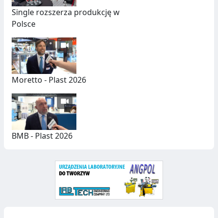
C
Single rozszerza produkcję w
Z
Polsce
N
Y
C
H
Moretto - Plast 2026
BMB - Plast 2026