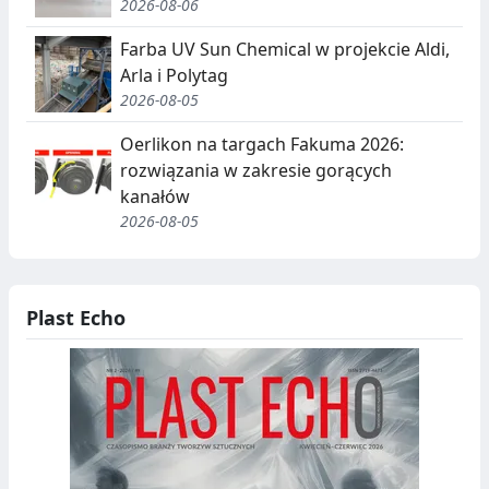
G
2026-08-06
A
Farba UV Sun Chemical w projekcie Aldi,
Arla i Polytag
C
2026-08-05
J
Oerlikon na targach Fakuma 2026:
A
rozwiązania w zakresie gorących
,
kanałów
2026-08-05
R
E
C
Plast Echo
Y
K
O
L
D
I