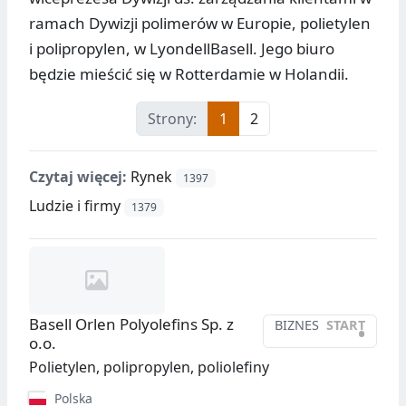
ramach Dywizji polimerów w Europie, polietylen
i polipropylen, w LyondellBasell. Jego biuro
będzie mieścić się w Rotterdamie w Holandii.
Strony:
1
2
Czytaj więcej:
Rynek
1397
Ludzie i firmy
1379
Basell Orlen Polyolefins Sp. z
BIZNES
START
•
o.o.
Polietylen, polipropylen, poliolefiny
Polska