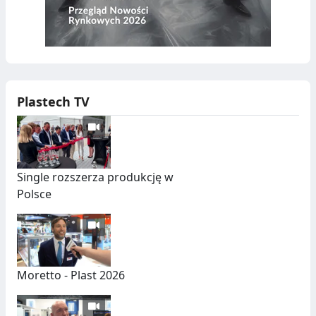
D
Z
Y
P
W
A
D
S
Ó
Z
Plastech TV
W
T
U
C
Single rozszerza produkcję w
Polsce
Z
N
Y
C
Moretto - Plast 2026
H