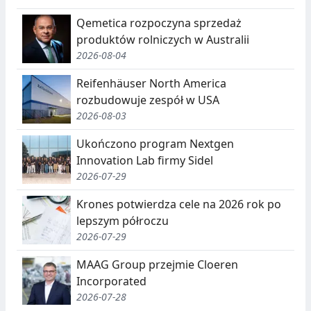
C
E
Qemetica rozpoczyna sprzedaż
J
,
produktów rolniczych w Australii
2026-08-04
A
S
E
Reifenhäuser North America
rozbudowuje zespół w USA
G
2026-08-03
R
Ukończono program Nextgen
E
Innovation Lab firmy Sidel
G
2026-07-29
A
Krones potwierdza cele na 2026 rok po
lepszym półroczu
C
2026-07-29
J
MAAG Group przejmie Cloeren
A
Incorporated
,
2026-07-28