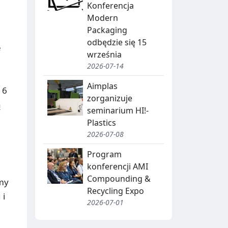
J
Konferencja
A
Modern
Packaging
,
odbędzie się 15
e
R
września
E
2026-07-14
C
Aimplas
 6
zorganizuje
Y
ą
seminarium HI!-
K
Plastics
2026-07-08
O
L
D
I
Program
konferencji AMI
N
B
Compounding &
rmy
G
I
Recycling Expo
 i
2026-07-01
O
T
W
R