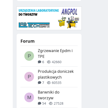
Forum
Zgrzewanie Epdm i
TPE
6
42660
Produkcja doniczek
plastikowych
7
60535
Barwniki do
tworzyw
54
27528