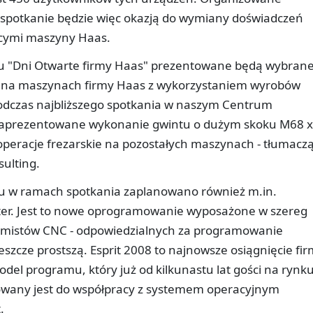
 spotkanie będzie więc okazją do wymiany doświadczeń
cymi maszyny Haas.
yklu "Dni Otwarte firmy Haas" prezentowane będą wybran
e na maszynach firmy Haas z wykorzystaniem wyrobów
odczas najbliższego spotkania w naszym Centrum
aprezentowane wykonanie gwintu o dużym skoku M68 x
operacje frezarskie na pozostałych maszynach - tłumacz
sulting.
tu w ramach spotkania zaplanowano również m.in.
er. Jest to nowe oprogramowanie wyposażone w szereg
ramistów CNC - odpowiedzialnych za programowanie
jeszcze prostszą. Esprit 2008 to najnowsze osiągnięcie fi
el programu, który już od kilkunastu lat gości na rynku
erowany jest do współpracy z systemem operacyjnym
.