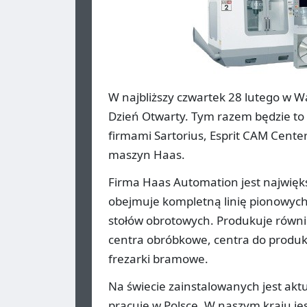
W najbliższy czwartek 28 lutego w W
Dzień Otwarty. Tym razem będzie to
firmami Sartorius, Esprit CAM Cent
maszyn Haas.
Firma Haas Automation jest najwięk
obejmuje kompletną linię pionowyc
stołów obrotowych. Produkuje równie
centra obróbkowe, centra do produkc
frezarki bramowe.
Na świecie zainstalowanych jest aktu
pracuje w Polsce. W naszym kraju j