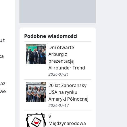
A
Y
N
B
U
I
C
E
Podobne wiadomości
J
,
już
Dni otwarte
A
S
Arburg z
ka
E
prezentacją
G
Allrounder Trend
2026-07-21
R
raz
20 lat Zahoransky
E
owe
USA na rynku
G
Ameryki Północnej
2026-07-17
A
C
V
Międzynarodowa