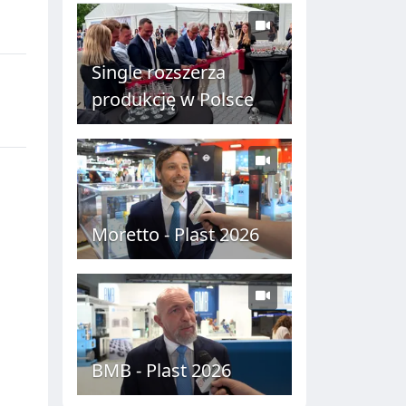
C
H
Single rozszerza
produkcję w Polsce
Moretto - Plast 2026
BMB - Plast 2026