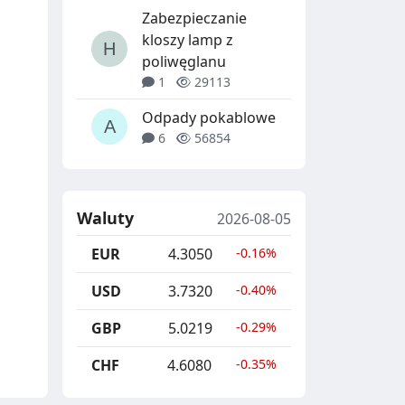
Zabezpieczanie
kloszy lamp z
poliwęglanu
1
29113
Odpady pokablowe
6
56854
Waluty
2026-08-05
EUR
4.3050
-0.16%
USD
3.7320
-0.40%
GBP
5.0219
-0.29%
CHF
4.6080
-0.35%