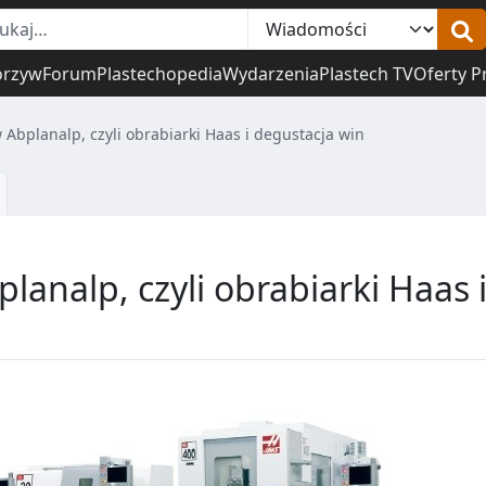
orzyw
Forum
Plastechopedia
Wydarzenia
Plastech TV
Oferty P
 Abplanalp, czyli obrabiarki Haas i degustacja win
lanalp, czyli obrabiarki Haas 