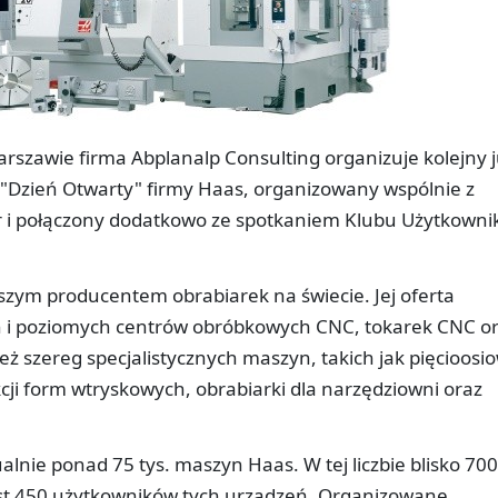
arszawie firma Abplanalp Consulting organizuje kolejny 
 "Dzień Otwarty" firmy Haas, organizowany wspólnie z
er i połączony dodatkowo ze spotkaniem Klubu Użytkowni
szym producentem obrabiarek na świecie. Jej oferta
h i poziomych centrów obróbkowych CNC, tokarek CNC o
ż szereg specjalistycznych maszyn, takich jak pięcioosi
ji form wtryskowych, obrabiarki dla narzędziowni oraz
alnie ponad 75 tys. maszyn Haas. W tej liczbie blisko 700
est 450 użytkowników tych urządzeń. Organizowane