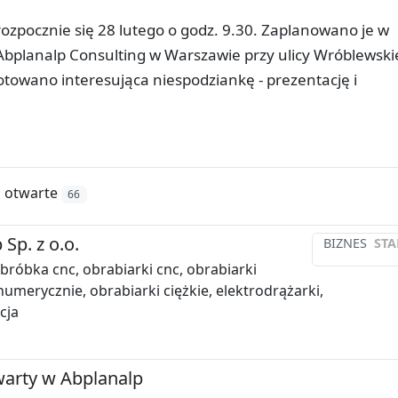
rozpocznie się 28 lutego o godz. 9.30. Zaplanowano je w
lanalp Consulting w Warszawie przy ulicy Wróblewski
towano interesująca niespodziankę - prezentację i
 otwarte
66
Sp. z o.o.
BIZNES
STA
obróbka cnc, obrabiarki cnc, obrabiarki
umerycznie, obrabiarki ciężkie, elektrodrążarki,
cja
warty w Abplanalp