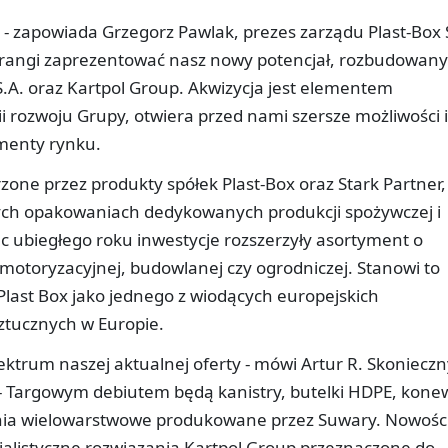
a - zapowiada Grzegorz Pawlak, prezes zarządu Plast-Box 
ej rangi zaprezentować nasz nowy potencjał, rozbudowany
S.A. oraz Kartpol Group. Akwizycja jest elementem
i rozwoju Grupy, otwiera przed nami szersze możliwości i
menty rynku.
zone przez produkty spółek Plast-Box oraz Stark Partner,
nych opakowaniach dedykowanych produkcji spożywczej i
c ubiegłego roku inwestycje rozszerzyły asortyment o
motoryzacyjnej, budowlanej czy ogrodniczej. Stanowi to
last Box jako jednego z wiodących europejskich
tucznych w Europie.
ktrum naszej aktualnej oferty - mówi Artur R. Skonieczn
- Targowym debiutem będą kanistry, butelki HDPE, konew
nia wielowarstwowe produkowane przez Suwary. Nowości
jalistyczne rozwiązania Kartpol Group przeznaczone do