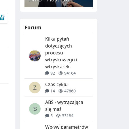
US
••
Forum
Kilka pytań
dotyczących
procesu
wtryskowego i
wtryskarek.
92
94164
Czas cyklu
14
47860
ABS - wytrącająca
się maź
5
33184
Wpływ parametrów