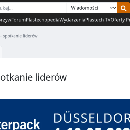
orzyw
Forum
Plastechopedia
Wydarzenia
Plastech TV
Oferty P
– spotkanie liderów
potkanie liderów