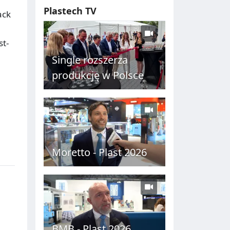
Plastech TV
ack
e
st-
Single rozszerza
produkcję w Polsce
Moretto - Plast 2026
BMB - Plast 2026