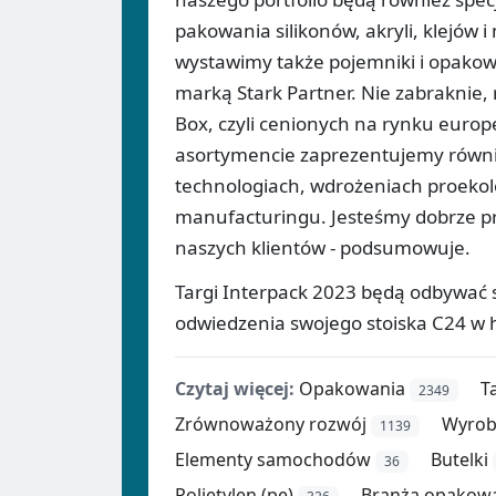
pakowania silikonów, akryli, klejów 
wystawimy także pojemniki i opako
marką Stark Partner. Nie zabraknie,
Box, czyli cenionych na rynku europ
asortymencie zaprezentujemy równ
technologiach, wdrożeniach proekol
manufacturingu. Jesteśmy dobrze pr
naszych klientów - podsumowuje.
Targi Interpack 2023 będą odbywać s
odwiedzenia swojego stoiska C24 w h
Czytaj więcej:
Opakowania
T
2349
Zrównoważony rozwój
Wyrob
1139
Elementy samochodów
Butelki
36
Polietylen (pe)
Branża opakow