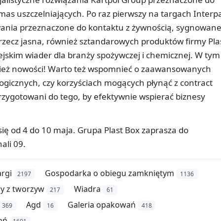
i mas uszczelniających. Po raz pierwszy na targach Interp
wania przeznaczone do kontaktu z żywnością, sygnowan
 rzecz jasna, również sztandarowych produktów firmy Pla
ejskim wiader dla branży spożywczej i chemicznej. W tym
ież nowości! Warto też wspomnieć o zaawansowanych
ogicznych, czy korzyściach mogących płynąć z contract
zygotowani do tego, by efektywnie wspierać biznesy
ię od 4 do 10 maja. Grupa Plast Box zaprasza do
ali 09.
argi
Gospodarka o obiegu zamkniętym
2197
1136
y z tworzyw
Wiadra
217
61
Agd
Galeria opakowań
369
16
418
ań