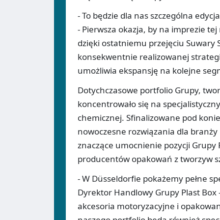
- To będzie dla nas szczególna edycj
- Pierwsza okazja, by na imprezie t
dzięki ostatniemu przejęciu Suwary 
konsekwentnie realizowanej strategi
umożliwia ekspansję na kolejne seg
Dotychczasowe portfolio Grupy, twor
koncentrowało się na specjalistycz
chemicznej. Sfinalizowane pod konie
nowoczesne rozwiązania dla branży 
znaczące umocnienie pozycji Grupy P
producentów opakowań z tworzyw sz
- W Düsseldorfie pokażemy pełne spe
Dyrektor Handlowy Grupy Plast Box 
akcesoria motoryzacyjne i opakowa
naszego portfolio będą również spec