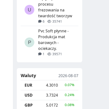
procesu
frezowania na
twardość tworzyw
6
35741
Pvc Soft płynne -
Produkcja mat
barowych -
ociekaczy.
1
39571
Waluty
2026-08-07
EUR
4.3010
0.07%
USD
3.7324
0.24%
GBP
5.0172
0.08%