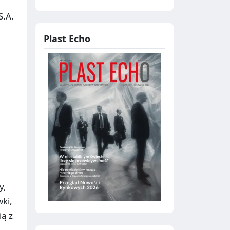
S.A.
Plast Echo
y,
ki,
ą z