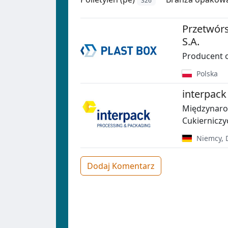
326
Przetwór
S.A.
Producent o
Polska
interpack
Międzynaro
Cukierniczy
Niemcy
,
Dodaj Komentarz