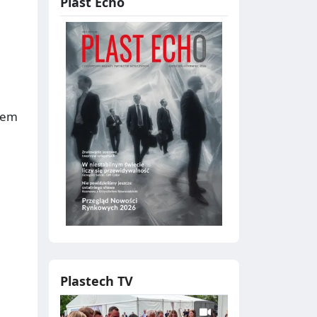
Plast Echo
iem
Plastech TV