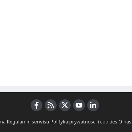
Facebook
RSS News
X (Twitter)
Youtube
LinkedIn
ma
·
Regulamin serwisu
·
Polityka prywatności i cookies
·
O nas