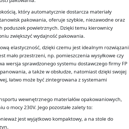
ości pakowania.
ością, który automatycznie dostarcza materiały
tanowisk pakowania, oferuje szybkie, niezawodne oraz
 poduszek powietrznych. Dzięki temu kierownicy
iu zwiększyć wydajność pakowania.
wą elastyczność, dzięki czemu jest idealnym rozwiązan
est mało przestrzeni, np. pomieszczenia wysyłkowe czy
wa wersja sprawdzonego systemu dostawczego firmy FP
opanowania, a także w obsłudze, natomiast dzięki swojej
wej, łatwo może być zintegrowana z systemami
ransportu wewnętrznego materiałów opakowaniowych,
u o mocy 230V. Jego pozostałe zalety to:
onieważ jest wyjątkowo kompaktowy, a na stole do
zyn.