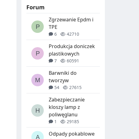
Forum
Zgrzewanie Epdm i
TPE
6
42710
Produkcja doniczek
plastikowych
7
60591
Barwniki do
tworzyw
54
27615
Zabezpieczanie
kloszy lamp z
poliwęglanu
1
29185
Odpady pokablowe