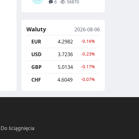
6
56870
Waluty
2026-08-06
EUR
4.2982
-0.16%
USD
3.7236
-0.23%
GBP
5.0134
-0.17%
CHF
4.6049
-0.07%
·
Do ściągnięcia