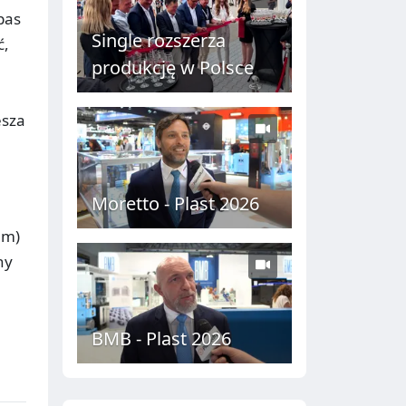
pas
Single rozszerza
ć,
produkcję w Polsce
esza
Moretto - Plast 2026
mm)
ny
BMB - Plast 2026