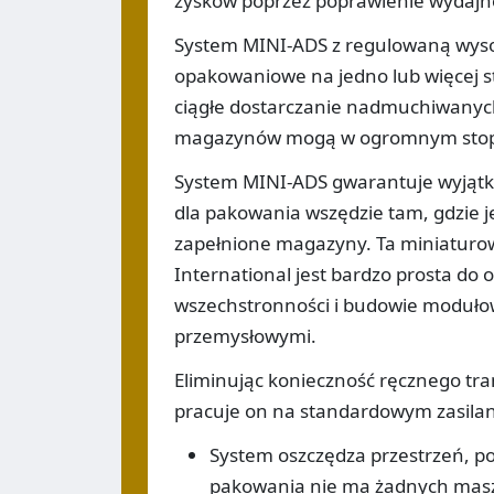
zysków poprzez poprawienie wydajn
System MINI-ADS z regulowaną wysok
opakowaniowe na jedno lub więcej s
ciągłe dostarczanie nadmuchiwanych
magazynów mogą w ogromnym stopn
System MINI-ADS gwarantuje wyjątko
dla pakowania wszędzie tam, gdzie j
zapełnione magazyny. Ta miniaturo
International jest bardzo prosta do 
wszechstronności i budowie moduło
przemysłowymi.
Eliminując konieczność ręcznego t
pracuje on na standardowym zasilani
System oszczędza przestrzeń, p
pakowania nie ma żadnych mas