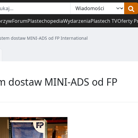
orzyw
Forum
Plastechopedia
Wydarzenia
Plastech TV
Oferty P
tem dostaw MINI-ADS od FP International
m dostaw MINI-ADS od FP