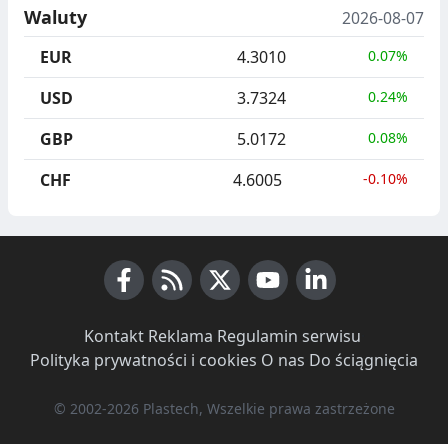
Waluty
2026-08-07
EUR
4.3010
0.07%
USD
3.7324
0.24%
GBP
5.0172
0.08%
CHF
4.6005
-0.10%
Facebook
RSS News
X (Twitter)
Youtube
LinkedIn
Kontakt
·
Reklama
·
Regulamin serwisu
·
Polityka prywatności i cookies
·
O nas
·
Do ściągnięcia
© 2002-2026 Plastech, Wszelkie prawa zastrzeżone