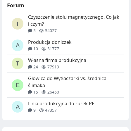
Forum
Czyszczenie stołu magnetycznego. Co jak
i czym?
5
54027
Produkcja doniczek
10
31777
Własna firma produkcyjna
24
77919
Głowica do Wytłaczarki vs. średnica
ślimaka
15
26450
Linia produkcyjna do rurek PE
9
47357