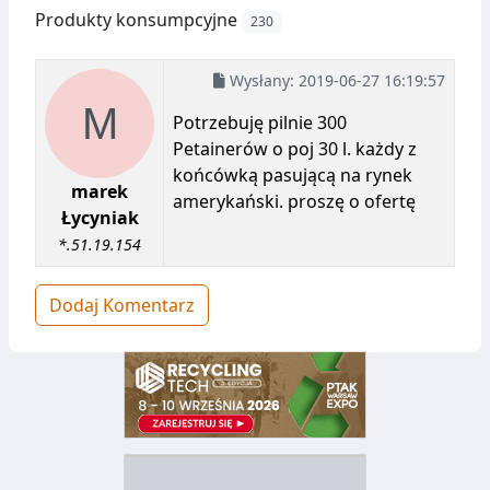
Produkty konsumpcyjne
230
Wysłany:
2019-06-27 16:19:57
Potrzebuję pilnie 300
Petainerów o poj 30 l. każdy z
końcówką pasującą na rynek
marek
amerykański. proszę o ofertę
Łycyniak
*.51.19.154
Dodaj Komentarz
D
Z