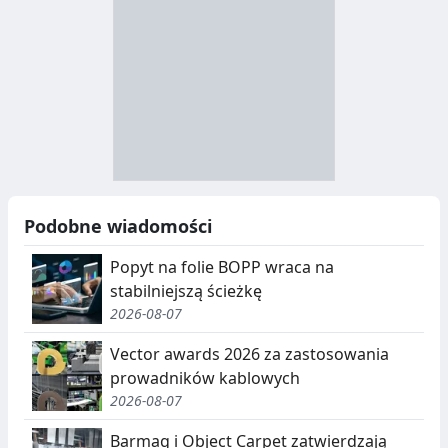
B
Y
S
I
T
E
R
R
A
Y
N
B
U
I
Podobne wiadomości
C
E
Popyt na folie BOPP wraca na
J
,
stabilniejszą ścieżkę
2026-08-07
A
S
E
Vector awards 2026 za zastosowania
prowadników kablowych
G
2026-08-07
R
Barmag i Object Carpet zatwierdzają