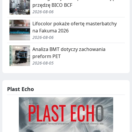
E
przędzę BICO BCF
G
2026-08-06
A
Lifocolor pokaże ofertę masterbatchy
na Fakuma 2026
C
2026-08-06
J
Analiza BMT dotyczy zachowania
A
preform PET
,
2026-08-05
R
E
Plast Echo
C
Y
K
O
L