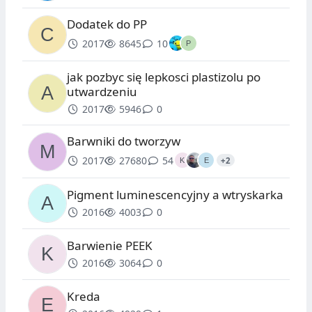
Dodatek do PP
2017
8645
10
jak pozbyc się lepkosci plastizolu po
utwardzeniu
2017
5946
0
Barwniki do tworzyw
2017
27680
54
+2
Pigment luminescencyjny a wtryskarka
2016
4003
0
Barwienie PEEK
2016
3064
0
Kreda