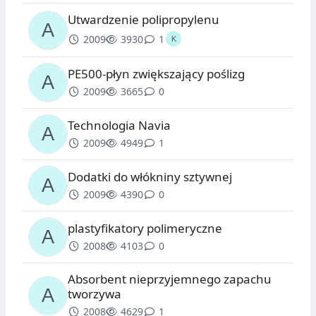
Utwardzenie polipropylenu
2009
3930
1
PE500-płyn zwiększający poślizg
2009
3665
0
Technologia Navia
2009
4949
1
Dodatki do włókniny sztywnej
2009
4390
0
plastyfikatory polimeryczne
2008
4103
0
Absorbent nieprzyjemnego zapachu
tworzywa
2008
4629
1