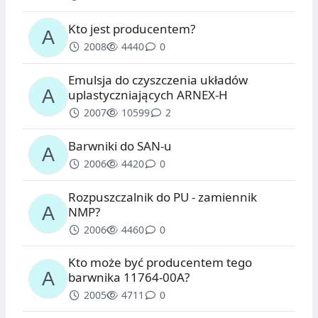
Kto jest producentem?
2008
4440
0
Emulsja do czyszczenia układów
uplastyczniających ARNEX-H
2007
10599
2
Barwniki do SAN-u
2006
4420
0
Rozpuszczalnik do PU - zamiennik
NMP?
2006
4460
0
Kto może być producentem tego
barwnika 11764-00A?
2005
4711
0