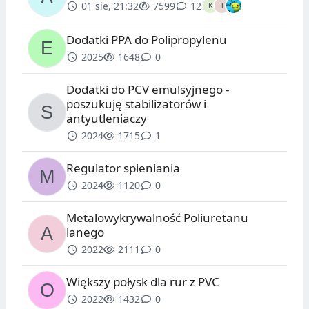
01 sie, 21:32
7599
12
Dodatki PPA do Polipropylenu
2025
1648
0
Dodatki do PCV emulsyjnego -
poszukuję stabilizatorów i
antyutleniaczy
2024
1715
1
Regulator spieniania
2024
1120
0
Metalowykrywalność Poliuretanu
lanego
2022
2111
0
Większy połysk dla rur z PVC
2022
1432
0