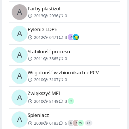
Farby plastizol
2013
2936
0
Pylenie LDPE
2012
6471
3
Stabilność procesu
2011
3365
0
Wilgotność w zbiornikach z PCV
2010
3107
0
Zwiększyć MFI
2010
8149
3
Spieniacz
2009
6183
6
+1