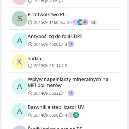
2016
4929
1
Przetwórstwo PC
2015
11602
30
+2
Antypoślizg do folii LDPE
2015
4500
3
Sadza
2015
5311
0
Wpływ napełniaczy mineralnych na
MFI polimerów
2014
3622
1
Barwnik a stabilizator UV
2014
5698
4
Środki spieniające do PS