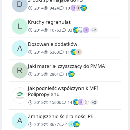
2014
9424
10
Kruchy regranulat
2014
10763
33
+2
Dozowanie dodatków
2014
6363
11
Jaki materiał czyszczący do PMMA
2013
2801
1
Jak podnieść współczynnik MFI
Polipropylenu
2013
15606
14
+2
Zmniejszenie ścieralności PE
2013
3677
4