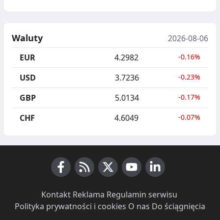
Waluty
2026-08-06
EUR
4.2982
-0.16%
USD
3.7236
-0.23%
GBP
5.0134
-0.17%
CHF
4.6049
-0.07%