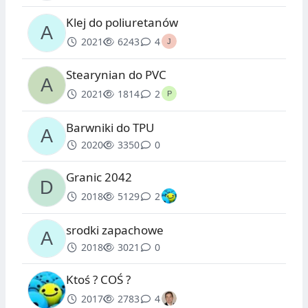
Klej do poliuretanów
2021
6243
4
Stearynian do PVC
2021
1814
2
Barwniki do TPU
2020
3350
0
Granic 2042
2018
5129
2
srodki zapachowe
2018
3021
0
Ktoś ? COŚ ?
2017
2783
4