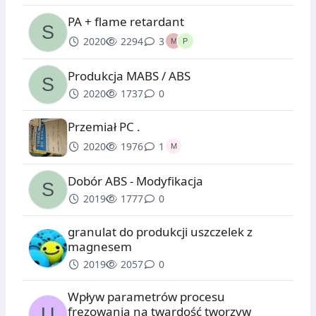
PA + flame retardant
2020
2294
3
Produkcja MABS / ABS
2020
1737
0
Przemiał PC .
2020
1976
1
Dobór ABS - Modyfikacja
2019
1777
0
granulat do produkcji uszczelek z
magnesem
2019
2057
0
Wpływ parametrów procesu
frezowania na twardość tworzyw