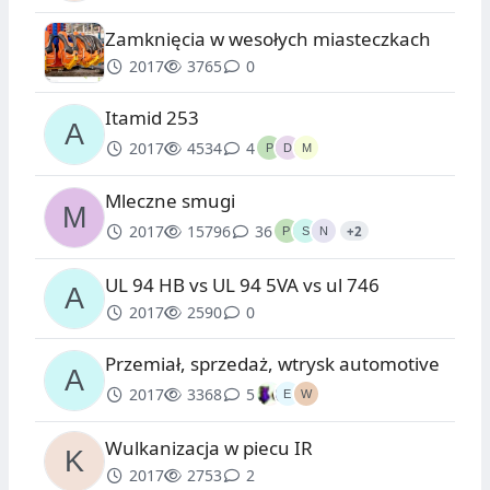
Zamknięcia w wesołych miasteczkach
2017
3765
0
Itamid 253
2017
4534
4
Mleczne smugi
2017
15796
36
+2
UL 94 HB vs UL 94 5VA vs ul 746
2017
2590
0
Przemiał, sprzedaż, wtrysk automotive
2017
3368
5
Wulkanizacja w piecu IR
2017
2753
2