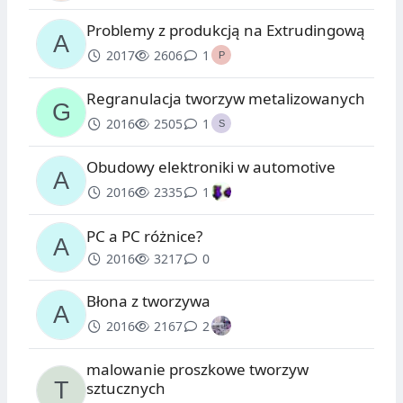
Problemy z produkcją na Extrudingową
2017
2606
1
Regranulacja tworzyw metalizowanych
2016
2505
1
Obudowy elektroniki w automotive
2016
2335
1
PC a PC różnice?
2016
3217
0
Błona z tworzywa
2016
2167
2
malowanie proszkowe tworzyw
sztucznych