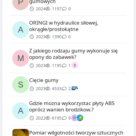
gumowych
2024
1197
0
ORINGI w hydraulice siłowej,
okrągłe/prostokątne
2023
1390
0
Z jakiego rodzaju gumy wykonuje się
opony do zabawek?
2023
1195
1
Cięcie gumy
2023
4533
2
Gdzie mozna wykorzystac płyty ABS
oprócz wanien brodzikow.?
2022
6195
9
Pomiar wilgotności tworzyw sztucznych