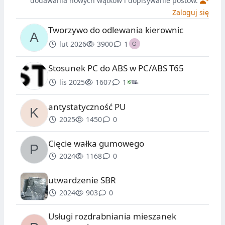
dodawania nowych wątków i dopisywanie postów.
Zaloguj się
Tworzywo do odlewania kierownic
lut 2026
3900
1
Stosunek PC do ABS w PC/ABS T65
lis 2025
1607
1
antystatyczność PU
2025
1450
0
Cięcie wałka gumowego
2024
1168
0
utwardzenie SBR
2024
903
0
Usługi rozdrabniania mieszanek