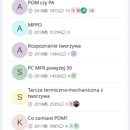
POM czy PA
2018
7872
15
+2
MPPO
2018
31294
0
Rozpoznanie tworzywa
2018
15842
1
PC MFR powyżej 30
2018
14530
4
Tarcza termiczno-mechaniczna z
tworzywa
2018
2535
3
Co zamiast POM?
2017
3987
4