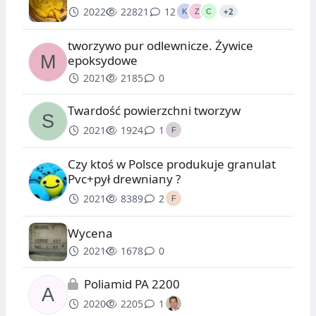
2022
22821
12
+2
tworzywo pur odlewnicze. Żywice
epoksydowe
2021
2185
0
Twardość powierzchni tworzyw
2021
1924
1
Czy ktoś w Polsce produkuje granulat
Pvc+pył drewniany ?
2021
8389
2
Wycena
2021
1678
0
Poliamid PA 2200
2020
2205
1