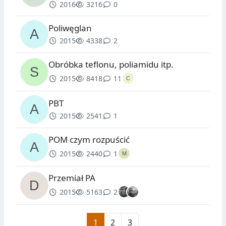
2016
3216
0
Poliwęglan
2015
4338
2
Obróbka teflonu, poliamidu itp.
2015
8418
11
PBT
2015
2541
1
POM czym rozpuścić
2015
2440
1
Przemiał PA
2015
5163
2
1
2
3