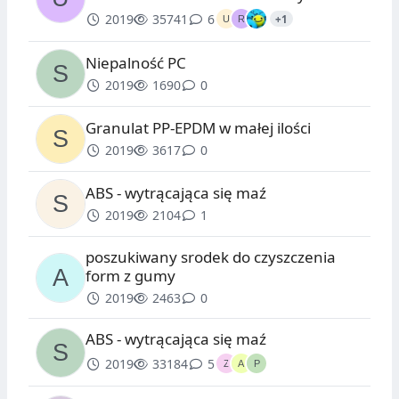
2019
35741
6
+1
Niepalność PC
2019
1690
0
Granulat PP-EPDM w małej ilości
2019
3617
0
ABS - wytrącająca się maź
2019
2104
1
poszukiwany srodek do czyszczenia
form z gumy
2019
2463
0
ABS - wytrącająca się maź
2019
33184
5