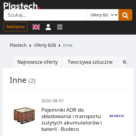
Logowanie
Reklama
Plastech
Oferty B2B
Inne
Najnowsze oferty
Tworzywa sztuczne
Wtrys
Inne
(2)
O
2026-08-07
Pojemniki ADR do
składowania i transportu
zużytych akumulatorów i
baterii - Budeco