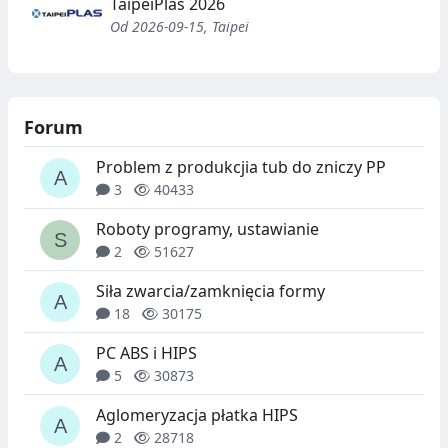
TaipeiPlas 2026
Od 2026-09-15, Taipei
Forum
Problem z produkcjia tub do zniczy PP
3
40433
Roboty programy, ustawianie
2
51627
Siła zwarcia/zamknięcia formy
18
30175
PC ABS i HIPS
5
30873
Aglomeryzacja płatka HIPS
2
28718