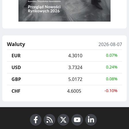
Waluty
2026-08-07
EUR
4.3010
0.07%
USD
3.7324
0.24%
GBP
5.0172
0.08%
CHF
4.6005
-0.10%
Facebook
RSS News
X (Twitter)
Youtube
LinkedIn