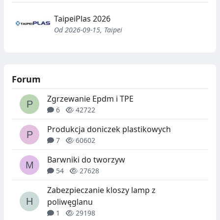
TaipeiPlas 2026
Od 2026-09-15, Taipei
Forum
Zgrzewanie Epdm i TPE
6
42722
Produkcja doniczek plastikowych
7
60602
Barwniki do tworzyw
54
27628
Zabezpieczanie kloszy lamp z
poliwęglanu
1
29198