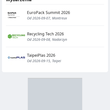
EuroPack Summit 2026
Od 2026-09-07, Montreux
Recycling Tech 2026
Od 2026-09-08, Nadarzyn
TaipeiPlas 2026
Od 2026-09-15, Taipei
D
Z
B
Y
S
I
T
E