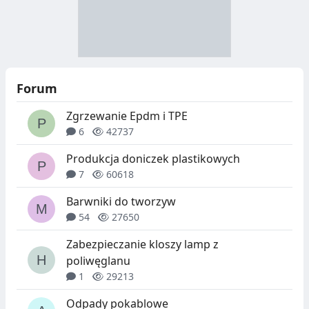
R
R
A
Y
N
B
U
I
Forum
C
E
Zgrzewanie Epdm i TPE
J
,
6
42737
A
S
Produkcja doniczek plastikowych
E
7
60618
G
Barwniki do tworzyw
54
27650
R
Zabezpieczanie kloszy lamp z
E
poliwęglanu
G
1
29213
A
Odpady pokablowe