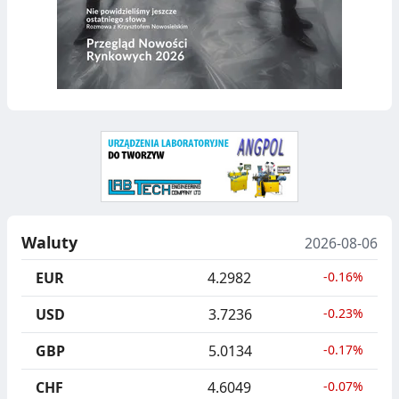
O
T
W
R
O
U
O
R
D
Z
Y
P
W
A
D
S
Waluty
2026-08-06
Ó
Z
W
T
EUR
4.2982
-0.16%
U
USD
3.7236
-0.23%
C
GBP
5.0134
-0.17%
Z
CHF
4.6049
-0.07%