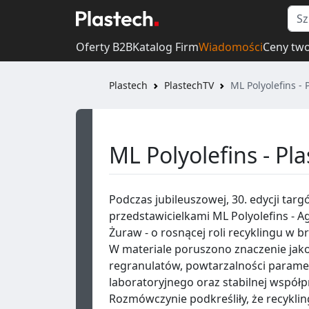
Oferty B2B
Katalog Firm
Wiadomości
Ceny tw
Plastech
PlastechTV
ML Polyolefins - 
ML Polyolefins - Pl
Podczas jubileuszowej, 30. edycji tar
przedstawicielkami ML Polyolefins - 
Żuraw - o rosnącej roli recyklingu w 
W materiale poruszono znaczenie jako
regranulatów, powtarzalności parame
laboratoryjnego oraz stabilnej współpr
Rozmówczynie podkreśliły, że recykli