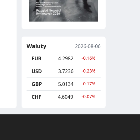
Waluty
2026-08-06
EUR
4.2982
-0.16%
USD
3.7236
-0.23%
GBP
5.0134
-0.17%
CHF
4.6049
-0.07%