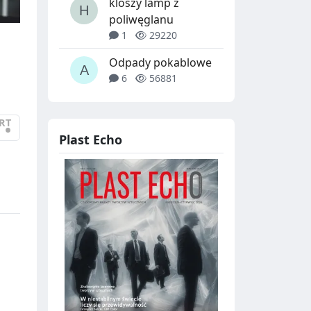
kloszy lamp z
poliwęglanu
1
29220
Odpady pokablowe
6
56881
RT
•
Plast Echo