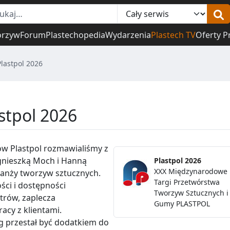
orzyw
Forum
Plastechopedia
Wydarzenia
Plastech TV
Oferty P
Plastpol 2026
astpol 2026
gów Plastpol rozmawialiśmy z
Agnieszką Moch i Hanną
Plastpol 2026
XXX Międzynarodowe
branży tworzyw sztucznych.
Targi Przetwórstwa
ści i dostępności
Tworzyw Sztucznych i
trów, zaplecza
Gumy PLASTPOL
acy z klientami.
ng przestał być dodatkiem do