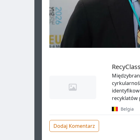
RecyClas
Międzybranż
cyrkularnoś
identyfiko
recyklatów 
Belgia
Dodaj Komentarz