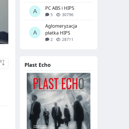
PC ABS i HIPS
5
30796
Aglomeryzacja
płatka HIPS
2
28711
RT
•
Plast Echo