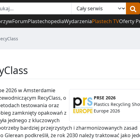
orzyw
Forum
Plastechopedia
Wydarzenia
Plastech TV
Oferty P
RecyClass
yClass
ope 2026 w Amsterdamie
zewodniczącym RecyClass, o
PRSE 2026
Plastics Recycling Sh
metodach testowania oraz
Europe 2026
 obieg zamknięty opakowań z
yła jednego z kluczowych
potrzeby bardziej przejrzystych i zharmonizowanych zasad
o Glerean podkreślił, że rok 2030 należy traktować jako jed