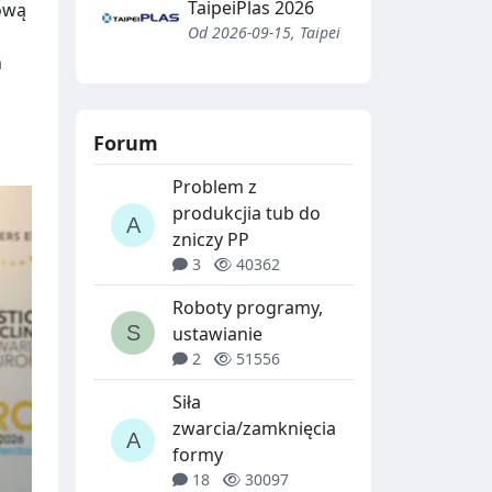
TaipeiPlas 2026
łową
Od 2026-09-15, Taipei
h
Forum
Problem z
produkcjia tub do
zniczy PP
3
40362
Roboty programy,
ustawianie
2
51556
Siła
zwarcia/zamknięcia
formy
18
30097