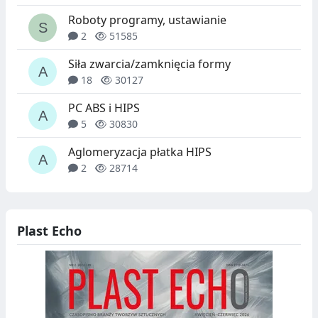
Roboty programy, ustawianie
2
51585
Siła zwarcia/zamknięcia formy
18
30127
PC ABS i HIPS
5
30830
Aglomeryzacja płatka HIPS
2
28714
Plast Echo