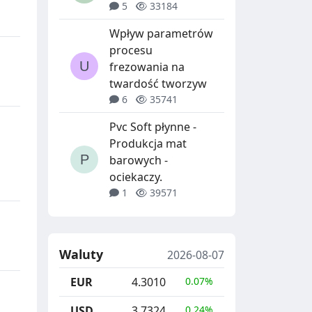
5
33184
Wpływ parametrów
procesu
frezowania na
twardość tworzyw
6
35741
Pvc Soft płynne -
Produkcja mat
barowych -
ociekaczy.
1
39571
Waluty
2026-08-07
EUR
4.3010
0.07%
USD
3.7324
0.24%