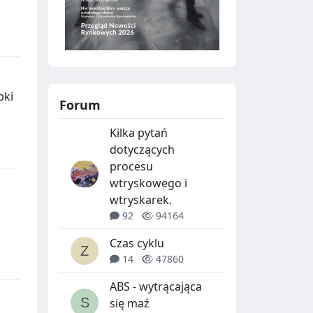
bki
Forum
Kilka pytań
dotyczących
procesu
wtryskowego i
wtryskarek.
92
94164
Czas cyklu
14
47860
ABS - wytrącająca
się maź