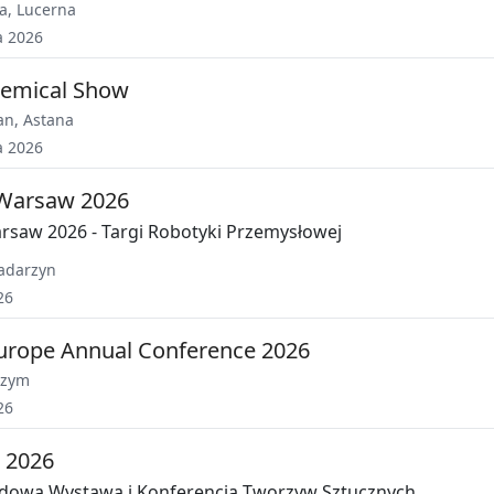
a
,
Lucerna
a 2026
hemical Show
an
,
Astana
a 2026
 Warsaw 2026
rsaw 2026 - Targi Robotyki Przemysłowej
adarzyn
26
urope Annual Conference 2026
zym
26
a 2026
dowa Wystawa i Konferencja Tworzyw Sztucznych