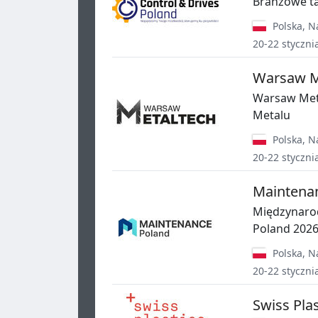
Branżowe ta
Polska
,
N
20-22 styczni
Warsaw M
Warsaw Meta
Metalu
Polska
,
N
20-22 styczni
Maintena
Międzynaro
Poland 202
Polska
,
N
20-22 styczni
Swiss Pla