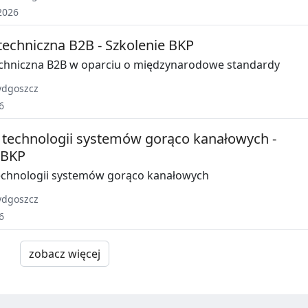
2026
techniczna B2B - Szkolenie BKP
chniczna B2B w oparciu o międzynarodowe standardy
ydgoszcz
6
technologii systemów gorąco kanałowych -
 BKP
echnologii systemów gorąco kanałowych
ydgoszcz
6
zobacz więcej