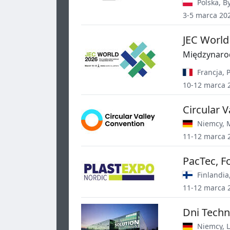
Polska
,
B
3-5 marca 20
JEC World
Międzynaro
Francja
,
P
10-12 marca 
Circular 
Niemcy
,
11-12 marca 
PacTec, F
Finlandia
11-12 marca 
Dni Techn
Niemcy
,