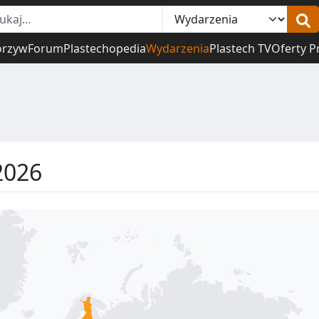
orzyw
Forum
Plastechopedia
Wydarzenia
Plastech TV
Oferty P
2026