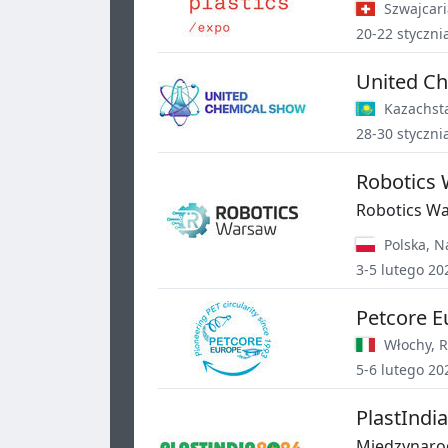
Szwajcari
20-22 styczni
United C
Kazachst
28-30 styczni
Robotics
Robotics Wa
Polska
,
N
3-5 lutego 20
Petcore E
Włochy
,
R
5-6 lutego 20
PlastIndi
Międzynaro