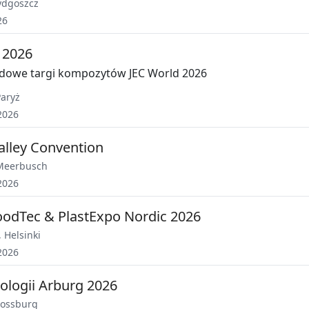
ydgoszcz
26
 2026
dowe targi kompozytów JEC World 2026
aryż
2026
Valley Convention
Meerbusch
2026
oodTec & PlastExpo Nordic 2026
,
Helsinki
2026
ologii Arburg 2026
Lossburg