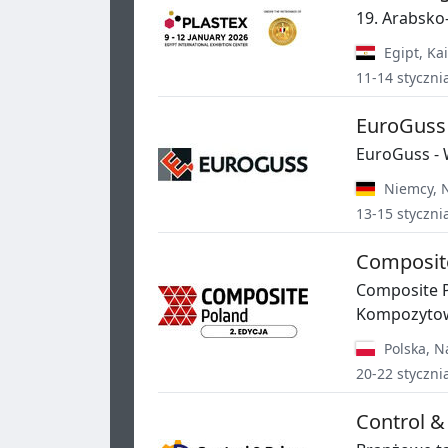
19. Arabsko
Egipt
,
Kai
11-14 styczni
EuroGuss
EuroGuss - 
Niemcy
,
13-15 styczni
Composit
Composite P
Kompozytowy
Polska
,
N
20-22 styczni
Control &