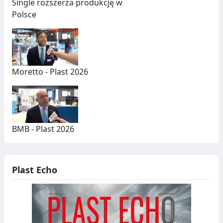
Single rozszerza produkcję w
E
Polsce
G
R
E
Moretto - Plast 2026
G
A
C
BMB - Plast 2026
J
A
,
Plast Echo
R
E
C