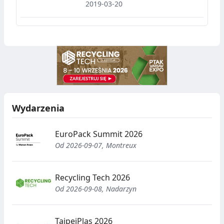
ETICS, doroczne spotkanie
2019-03-20
polskiej branży ociepleń.
Wydarzenia
EuroPack Summit 2026
Od 2026-09-07, Montreux
Recycling Tech 2026
Od 2026-09-08, Nadarzyn
TaipeiPlas 2026