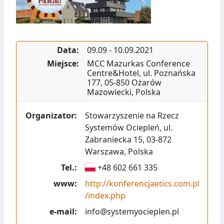
Data:
09.09
-
10.09.2021
Miejsce:
MCC Mazurkas Conference
Centre&Hotel
,
ul. Poznańska
177
,
05-850
Ożarów
Mazowiecki
,
Polska
Organizator:
Stowarzyszenie na Rzecz
Systemów Ociepleń
,
ul.
Zabraniecka 15
,
03-872
Warszawa
,
Polska
Tel.:
+48 602 661 335
www:
http://konferencjaetics.com.pl
/index.php
e-mail:
info@systemyocieplen.pl