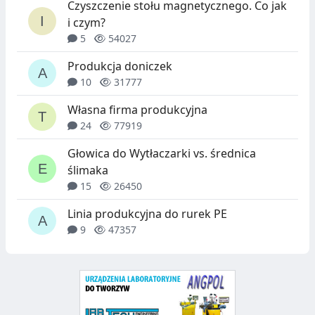
Czyszczenie stołu magnetycznego. Co jak
D
S
i czym?
Ó
Z
5
54027
W
T
Produkcja doniczek
U
10
31777
C
Własna firma produkcyjna
24
77919
Z
N
Głowica do Wytłaczarki vs. średnica
ślimaka
Y
15
26450
C
Linia produkcyjna do rurek PE
H
9
47357