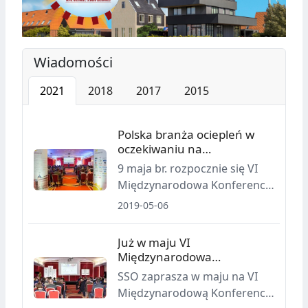
Wiadomości
2021
2018
2017
2015
Polska branża ociepleń w
oczekiwaniu na
najważniejszą debatę roku
9 maja br. rozpocznie się VI
Międzynarodowa Konferencję
ETICS, najważniejsze,
2019-05-06
doroczne spotkanie polskiej
branży ociepleń.
Już w maju VI
Międzynarodowa
Konferencja ETICS
SSO zaprasza w maju na VI
Międzynarodową Konferencję