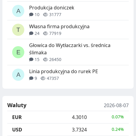
Produkcja doniczek
10
31777
Własna firma produkcyjna
24
77919
Głowica do Wytłaczarki vs. średnica
ślimaka
15
26450
Linia produkcyjna do rurek PE
9
47357
Waluty
2026-08-07
EUR
4.3010
0.07%
USD
3.7324
0.24%