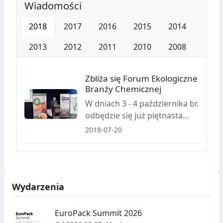
Wiadomości
2018
2017
2016
2015
2014
2013
2012
2011
2010
2008
Zbliża się Forum Ekologiczne
Branży Chemicznej
W dniach 3 - 4 października br.
odbędzie się już piętnasta
edycja Forum Ekologicznego
2018-07-20
Branży Chemicznej.
Wydarzenia
EuroPack Summit 2026