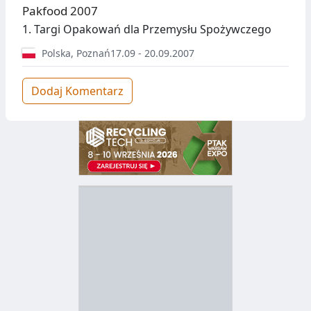
Pakfood 2007
1. Targi Opakowań dla Przemysłu Spożywczego
Polska
,
Poznań
17.09 - 20.09.2007
Dodaj Komentarz
D
Z
B
Y
S
I
T
E
R
R