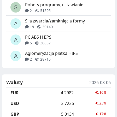
Roboty programy, ustawianie
2
51595
Siła zwarcia/zamknięcia formy
18
30140
PC ABS i HIPS
5
30837
Aglomeryzacja płatka HIPS
2
28715
Waluty
2026-08-06
EUR
4.2982
-0.16%
USD
3.7236
-0.23%
GBP
5.0134
-0.17%