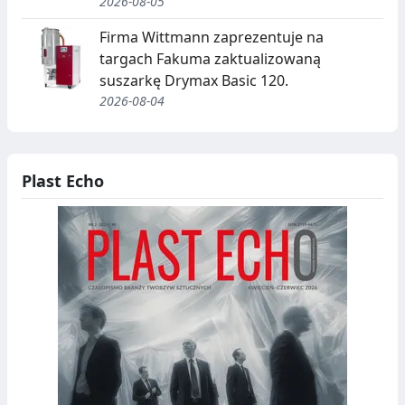
J
2026-08-05
A
Firma Wittmann zaprezentuje na
,
targach Fakuma zaktualizowaną
suszarkę Drymax Basic 120.
R
2026-08-04
E
C
Y
Plast Echo
K
O
L
D
I
N
B
G
I
O
T
W
R