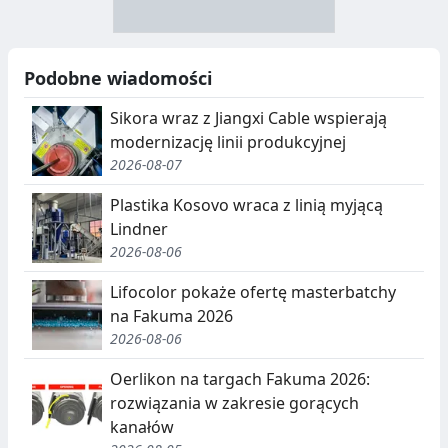
A
Y
N
B
U
I
Podobne wiadomości
C
E
Sikora wraz z Jiangxi Cable wspierają
J
,
modernizację linii produkcyjnej
2026-08-07
A
S
E
Plastika Kosovo wraca z linią myjącą
Lindner
G
2026-08-06
R
Lifocolor pokaże ofertę masterbatchy
E
na Fakuma 2026
G
2026-08-06
A
Oerlikon na targach Fakuma 2026:
rozwiązania w zakresie gorących
C
kanałów