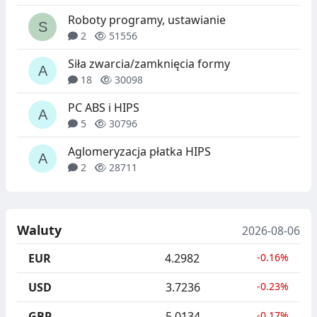
Roboty programy, ustawianie
2
51556
Siła zwarcia/zamknięcia formy
18
30098
PC ABS i HIPS
5
30796
Aglomeryzacja płatka HIPS
2
28711
Waluty
2026-08-06
EUR
4.2982
-0.16%
USD
3.7236
-0.23%
GBP
5.0134
-0.17%