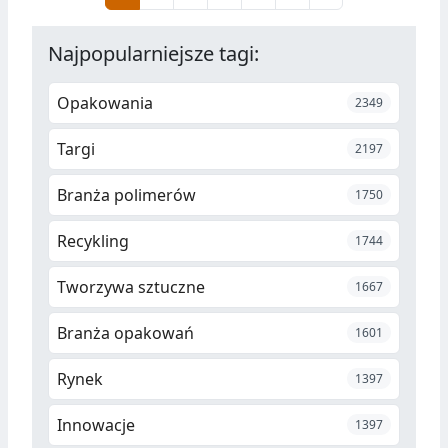
działaniach strategicznych i
inicjatywach rozwojowych.
Najpopularniejsze tagi:
Opakowania
2349
Targi
2197
Branża polimerów
1750
Recykling
1744
Tworzywa sztuczne
1667
Branża opakowań
1601
Rynek
1397
Innowacje
1397