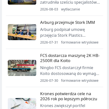
zatrudniła sześciu specjalistów
zamkniętym i wskaźniki śladu
ds. sprzedaży, serwisu i obsługi
2026-08-03
wytłaczanie
węglowego.
klienta. Firma wzmacnia lokalne
wsparcie dla odbiorców z
Arburg przejmuje Stork IMM
obszaru wytłaczania i
Arburg podpisał umowę
formowania wtryskowego w
przejęcia Stork Plastics
Stanach Zjednoczonych i
Machinery B.V. od Stibbe
2026-07-31
formowanie wtryskowe
Kanadzie.
Participaties B.V. Transakcja ma
rozszerzyć portfolio Arburga w
FCS dostarcza maszynę 2K HB-
zakresie dużych wtryskarek oraz
2500R dla Koito
zastosowań opakowaniowych.
Ningbo FCS dostarczył firmie
Koito dostosowaną do wymagań
klienta elektryczną
2026-07-30
formowanie wtryskowe
wielokomponentową wtryskarkę
HB-2500R z poziomym stołem
Krones potwierdza cele na
obrotowym do
2026 rok po lepszym półroczu
zaawansowanych zastosowań w
Krones zwiększył portfel
oświetleniu samochodowym.