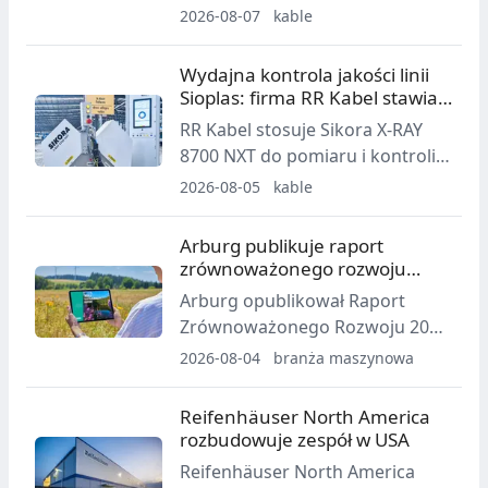
Advanced i X-RAY 8700 NXT na
2026-08-07
kable
dwóch nowych liniach VCV do
kabli najwyższych napięć 500 kV.
Wydajna kontrola jakości linii
Urządzenia wspierają pomiar i
Sioplas: firma RR Kabel stawia
kontrolę grubości ścianki,
na urządzenie Sikora
RR Kabel stosuje Sikora X-RAY
mimośrodowości oraz średnicy
8700 NXT do pomiaru i kontroli
w linii produkcyjnej.
w czasie rzeczywistym w liniach
2026-08-05
kable
do produkcji kabli Sioplas.
System mierzy grubość ścianki,
Arburg publikuje raport
średnicę, mimośrodowość i inne
zrównoważonego rozwoju
parametry w pozycji gorącej linii.
2025
Arburg opublikował Raport
Zrównoważonego Rozwoju 2025
jako interaktywny plik PDF
2026-08-04
branża maszynowa
online. Dokument prezentuje
postępy programu
Reifenhäuser North America
arburgGREENworld, w tym
rozbudowuje zespół w USA
działania ESG, efektywność
Reifenhäuser North America
zasobową, gospodarkę o obiegu