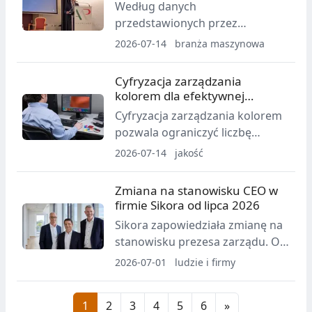
Według danych
Exhibition Center i skoncentruje
przedstawionych przez
się na inteligentnej produkcji,
Amaplast obroty włoskiej branży
2026-07-14
branża maszynowa
materiałach innowacyjnych oraz
maszyn, urządzeń i form dla
zrównoważonym rozwoju.
tworzyw sztucznych i gumy
Cyfryzacja zarządzania
spadły w 2025 roku o 4,2% do
kolorem dla efektywnej
4,62 mld euro. Eksport,
produkcji tworzyw
Cyfryzacja zarządzania kolorem
odpowiadający za 73%
pozwala ograniczyć liczbę
sprzedaży, obniżył się o 5% po
fizycznych próbek, skrócić
2026-07-14
jakość
czterech latach wzrostów.
proces akceptacji kolorów,
zredukować ilość odpadów
Zmiana na stanowisku CEO w
produkcyjnych oraz zmniejszyć
firmie Sikora od lipca 2026
konieczność transportu próbek
Sikora zapowiedziała zmianę na
między dostawcami a klientami.
stanowisku prezesa zarządu. Od
1 lipca 2026 r. odpowiedzialność
2026-07-01
ludzie i firmy
operacyjną jako CEO przejmie
Alaaddin Aydin, a dr Christian
1
2
3
4
5
6
»
Frank skoncentruje się na