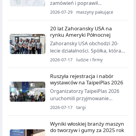
zamówień i poprawił
rentowność w pierwszym
2026-07-29
maszyny pakujące
półroczu 2026 r. Spółka
potwierdziła prognozy roczne
20 lat Zahoransky USA na
mimo niepewności
rynku Ameryki Północnej
makroekonomicznej i wpływu
Zahoransky USA obchodzi 20-
różnic kursowych.
lecie działalności. Spółka, która
rozwinęła się z
2026-07-17
ludzie i firmy
przedstawicielstwa handlowego
do niezależnej spółki zależnej z
Ruszyła rejestracja i nabór
zapleczem serwisowym i
wystawców na TaipeiPlas 2026
częściami zamiennymi,
Organizatorzy TaipeiPlas 2026
podsumowuje rozwój swojej
uruchomili przyjmowanie
obecności w USA i Kanadzie.
zgłoszeń wystawców oraz
2026-07-17
targi
internetową rejestrację
odwiedzających. Wydarzenie
Wyniki włoskiej branży maszyn
odbędzie się 15–19 września
do tworzyw i gumy za 2025 rok
2026 roku w Taipei Nangang