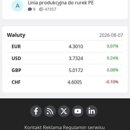
Linia produkcyjna do rurek PE
9
47357
Waluty
2026-08-07
EUR
4.3010
0.07%
USD
3.7324
0.24%
GBP
5.0172
0.08%
CHF
4.6005
-0.10%
Facebook
RSS News
X (Twitter)
Youtube
LinkedIn
Kontakt
·
Reklama
·
Regulamin serwisu
·