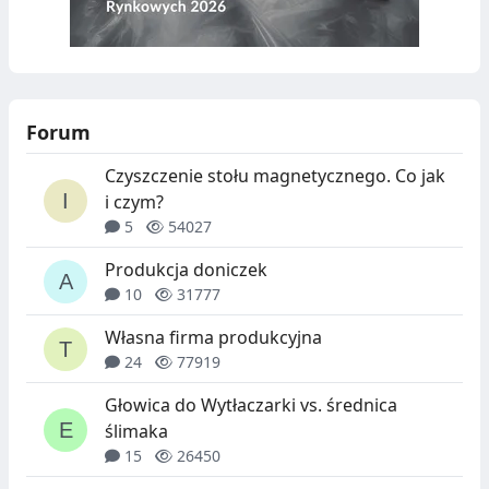
Forum
Czyszczenie stołu magnetycznego. Co jak
i czym?
5
54027
Produkcja doniczek
10
31777
Własna firma produkcyjna
24
77919
Głowica do Wytłaczarki vs. średnica
ślimaka
15
26450