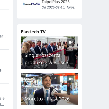
ści
TaipeiPlas 2026
Od 2026-09-15, Taipei
Plastech TV
aru
Single rozszerza
produkcję w Polsce
e na
Moretto - Plast 2026
sie
i