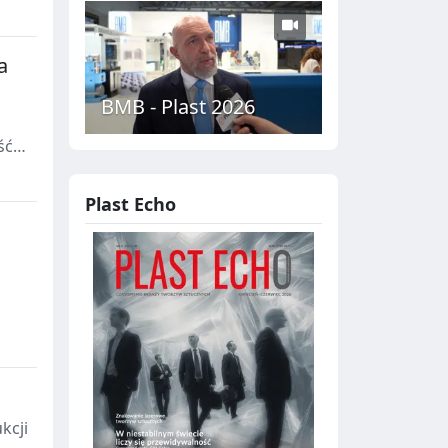
a
BMB - Plast 2026
ść
ii.
Plast Echo
lu
ia.
kcji