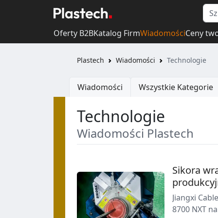
Oferty B2B
Katalog Firm
Wiadomości
Ceny tw
Plastech
Wiadomości
Technologie
Wiadomości
Wszystkie Kategorie
Technologie
Wiadomości Plastech
Sikora wra
produkcyj
Jiangxi Cabl
8700 NXT na