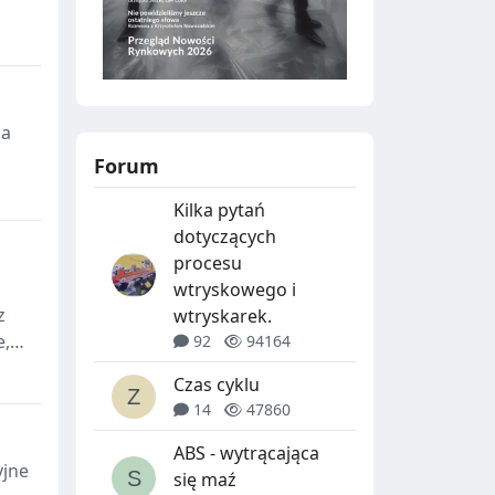
la
Forum
Kilka pytań
dotyczących
procesu
wtryskowego i
z
wtryskarek.
e,
92
94164
Czas cyklu
14
47860
ABS - wytrącająca
yjne
się maź