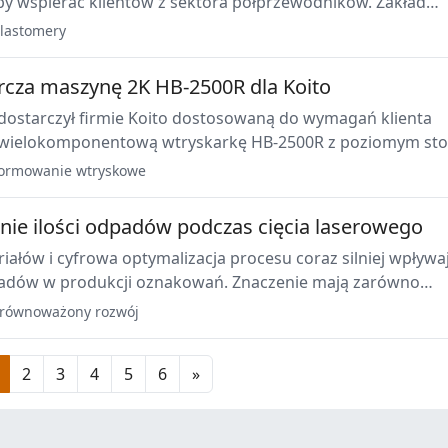
aby wspierać klientów z sektora półprzewodników. Zakład
wierzchnię cleanroomów i skoncentruje się na wyrobach z
lastomery
ym nowych materiałach bez fluorowanych surfaktantów.
rcza maszynę 2K HB-2500R dla Koito
dostarczył firmie Koito dostosowaną do wymagań klienta
 wielokomponentową wtryskarkę HB-2500R z poziomym st
do zaawansowanych zastosowań w oświetleniu
ormowanie wtryskowe
wym.
nie ilości odpadów podczas cięcia laserowego
ałów i cyfrowa optymalizacja procesu coraz silniej wpływa
padów w produkcji oznakowań. Znaczenie mają zarówno
eznaczone do obróbki laserowej, jak i oprogramowanie
równoważony rozwój
przygotowanie oraz realizację zleceń.
2
3
4
5
6
»