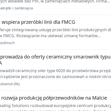
wych wkładek bez PVC w zamknięciach metalowych. Firma
 korzyści dotyczące jakości wkładek, bezpieczeństwa
akrętki i zamknięcia
zystości i niezawodności procesu.
wspiera przeróbki linii dla FMCG
eruje zintegrowaną usługę przeróbki linii produkcyjnych d
 FMCG. Rozwiązanie ma ułatwiać zmianę formatów
raniczać przestoje i wspierać optymalizację istniejącego
rozdmuch
.
rowadza do oferty ceramiczny smarownik typu
A
wadził ceramiczny oiler type 6020 do przetwórstwa przęd
 Urządzenie jest przeznaczone do zastosowań o niskim titrz
denierów, i oferowane także jako rozwiązanie retrofitowe.
oliamid (PA)
g rozwija produkcję półprzewodników na Malcie
Sealing Solutions rozbudował europejskie centrum produkc