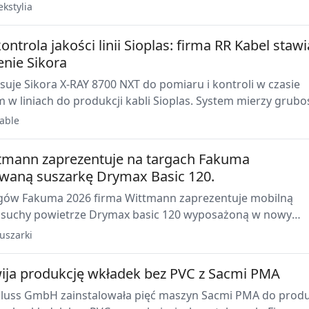
intensywnym użytkowaniu oraz potencjał dla koncepcji
ekstylia
dających się do recyklingu.
ntrola jakości linii Sioplas: firma RR Kabel stawi
enie Sikora
suje Sikora X-RAY 8700 NXT do pomiaru i kontroli w czasie
 w liniach do produkcji kabli Sioplas. System mierzy grubo
dnicę, mimośrodowość i inne parametry w pozycji gorącej lin
able
tmann zaprezentuje na targach Fakuma
owaną suszarkę Drymax Basic 120.
gów Fakuma 2026 firma Wittmann zaprezentuje mobilną
 suchy powietrze Drymax basic 120 wyposażoną w nowy
wietlacz TFT LCD o przekątnej 3,5 cala. Zmiana ta ma na ce
uszarki
e obsługi oraz zwiększenie niezawodności procesów suszen
ija produkcję wkładek bez PVC z Sacmi PMA
luss GmbH zainstalowała pięć maszyn Sacmi PMA do produ