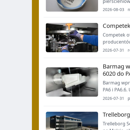
pierścienio
wskazuje na
2026-08-03
n
opakowań, c
Competek 
Competek of
producentów
opakowań, og
2026-07-31
wyposażenia
Barmag wp
6020 do P
Barmag wpro
PA6 i PA6.6.
od 5 do 100 
2026-07-31
p
Trellebor
Trelleborg 