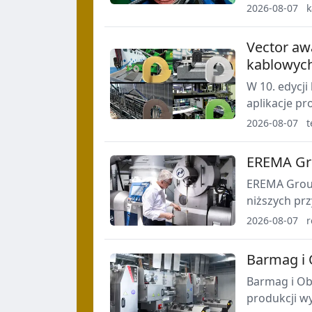
Urządzenia 
2026-08-07
k
oraz średnic
Vector aw
kablowyc
W 10. edycji
aplikacje p
zasilania br
2026-08-07
t
uzdatniania
EREMA Gro
EREMA Grou
niższych pr
rosnący glo
2026-08-07
r
recyklingu 
Barmag i 
Barmag i Ob
produkcji wy