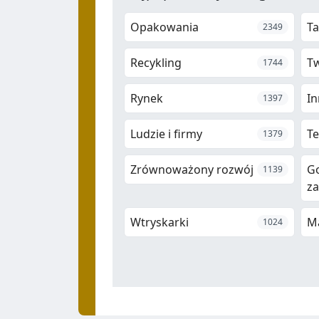
Opakowania
Ta
2349
Recykling
T
1744
Rynek
In
1397
Ludzie i firmy
Te
1379
Zrównoważony rozwój
G
1139
z
Wtryskarki
M
1024