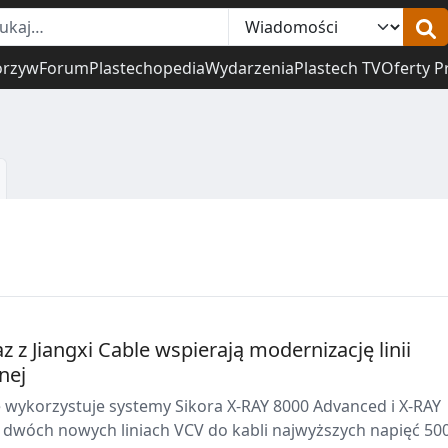
orzyw
Forum
Plastechopedia
Wydarzenia
Plastech TV
Oferty P
z z Jiangxi Cable wspierają modernizację linii
nej
e wykorzystuje systemy Sikora X-RAY 8000 Advanced i X-RAY
 dwóch nowych liniach VCV do kabli najwyższych napięć 500