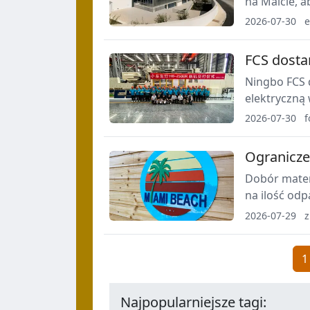
na Malcie, 
zwiększa po
2026-07-30
e
i FFKM, w t
FCS dosta
Ningbo FCS 
elektryczną
obrotowym 
2026-07-30
f
samochodo
Ogranicze
Dobór materi
na ilość od
podłoża prz
2026-07-29
z
wspierające 
1
Najpopularniejsze tagi: