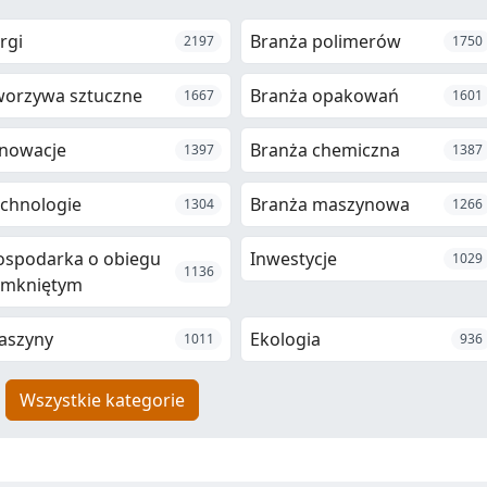
rgi
Branża polimerów
2197
1750
worzywa sztuczne
Branża opakowań
1667
1601
nowacje
Branża chemiczna
1397
1387
chnologie
Branża maszynowa
1304
1266
ospodarka o obiegu
Inwestycje
1029
1136
amkniętym
aszyny
Ekologia
1011
936
Wszystkie kategorie