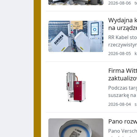
trwałość w 
2026-08-06
t
wykładzin na
Wydajna ko
na urządz
RR Kabel sto
rzeczywistym
ścianki, śre
2026-08-05
k
Firma Wit
zaktualiz
Podczas tar
suszarkę na
kolorowy wyś
2026-08-04
s
uproszczeni
Pano rozw
Pano Versch