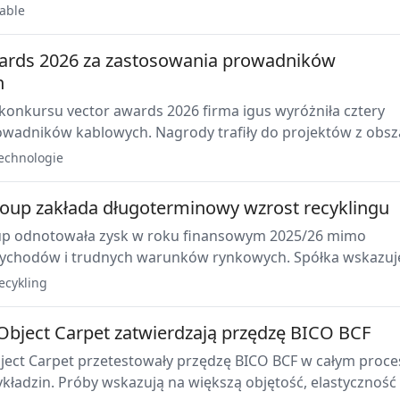
wspierają pomiar i kontrolę grubości ścianki, mimośrodowo
able
y w linii produkcyjnej.
ards 2026 za zastosowania prowadników
h
 konkursu vector awards 2026 firma igus wyróżniła cztery
rowadników kablowych. Nagrody trafiły do projektów z obsz
zegowego, produkcji mikrochipów, techniki scenicznej i
echnologie
 wody.
up zakłada długoterminowy wzrost recyklingu
p odnotowała zysk w roku finansowym 2025/26 mimo
zychodów i trudnych warunków rynkowych. Spółka wskazuj
balny popyt na tworzywa i potrzebę wydajnych technologii
ecykling
jako długoterminowe czynniki wzrostu.
Object Carpet zatwierdzają przędzę BICO BCF
ject Carpet przetestowały przędzę BICO BCF w całym proce
kładzin. Próby wskazują na większą objętość, elastyczność 