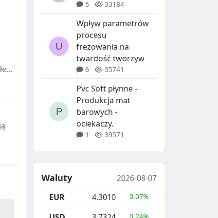
5
33184
 FKM
Wpływ parametrów
procesu
frezowania na
twardość tworzyw
ołem
6
35741
Pvc Soft płynne -
Produkcja mat
barowych -
ociekaczy.
ją
1
39571
Waluty
2026-08-07
EUR
4.3010
0.07%
USD
3.7324
0.24%