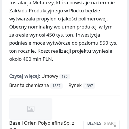
Instalacja Metatezy, która powstaje na terenie
Zakładu Produkcyjnego w Płocku będzie
wytwarzała propylen o jakości polimerowej.
Obecny nominalny wolumen produkcji w tym
zakresie wynosi 450 tys. ton. Inwestycja
podniesie moce wytwórcze do poziomu 550 tys.
ton rocznie. Koszt realizacji projektu wyniesie
około 400 mln PLN.
Czytaj więcej:
Umowy
185
Branża chemiczna
Rynek
1387
1397
Basell Orlen Polyolefins Sp. z
BIZNES
START
•
o.o.