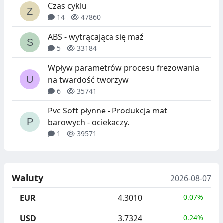
Czas cyklu
14
47860
ABS - wytrącająca się maź
5
33184
Wpływ parametrów procesu frezowania
na twardość tworzyw
6
35741
Pvc Soft płynne - Produkcja mat
barowych - ociekaczy.
1
39571
Waluty
2026-08-07
EUR
4.3010
0.07%
USD
3.7324
0.24%