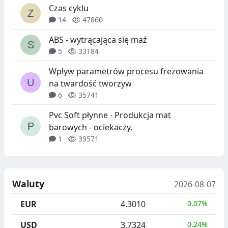
Czas cyklu
14
47860
ABS - wytrącająca się maź
5
33184
Wpływ parametrów procesu frezowania
na twardość tworzyw
6
35741
Pvc Soft płynne - Produkcja mat
barowych - ociekaczy.
1
39571
Waluty
2026-08-07
EUR
4.3010
0.07%
USD
3.7324
0.24%