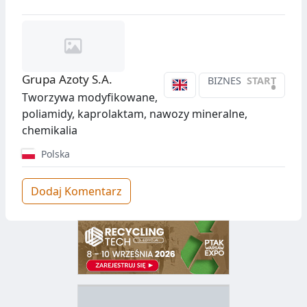
Grupa Azoty S.A.
BIZNES
START
•
Tworzywa modyfikowane,
poliamidy, kaprolaktam, nawozy mineralne,
chemikalia
Polska
Dodaj Komentarz
D
Z