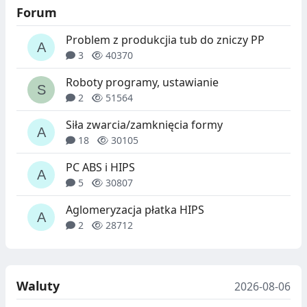
Forum
Problem z produkcjia tub do zniczy PP
3
40370
Roboty programy, ustawianie
2
51564
Siła zwarcia/zamknięcia formy
18
30105
PC ABS i HIPS
5
30807
Aglomeryzacja płatka HIPS
2
28712
Waluty
2026-08-06