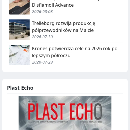
E
Disflamoll Advance
G
2026-08-03
A
Trelleborg rozwija produkcję
półprzewodników na Malcie
C
2026-07-30
J
Krones potwierdza cele na 2026 rok po
A
lepszym półroczu
,
2026-07-29
R
E
Plast Echo
C
Y
K
O
L