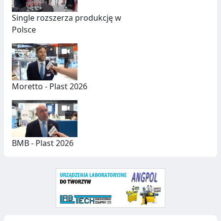
U
C
Single rozszerza produkcję w
Polsce
Z
N
Y
C
Moretto - Plast 2026
H
BMB - Plast 2026