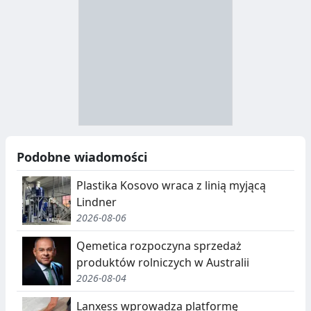
B
Y
S
I
T
E
R
R
A
Y
N
B
U
I
Podobne wiadomości
C
E
Plastika Kosovo wraca z linią myjącą
J
,
Lindner
2026-08-06
A
S
E
Qemetica rozpoczyna sprzedaż
produktów rolniczych w Australii
G
2026-08-04
R
Lanxess wprowadza platformę