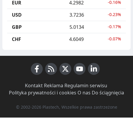
EUR
4.2982
-0.16%
USD
3.7236
-0.23%
GBP
5.0134
-0.17%
CHF
4.6049
-0.07%
Facebook
RSS News
X (Twitter)
Youtube
LinkedIn
Kontakt
·
Reklama
·
Regulamin serwisu
·
Polityka prywatności i cookies
·
O nas
·
Do ściągnięcia
© 2002-2026 Plastech, Wszelkie prawa zastrzeżone