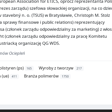
opean Association for ETICS, oprócz reprezentanta Pols
rezes zarządu) szefowa słowackiej organizacji, na co dzi
stavebný n. o. (TSUS) w Bratysławie, Christoph M. Stolz
 sprawy finansowe i public relations) reprezentujący
a (członek zarządu odpowiedzialny za marketing) z włos
ht (członek zarządu odpowiedzialny za pracę Komitetu
ustriacką organizację QG WDS.
emów Ociepleń
olistyren (ps)
Wyroby z tworzyw
165
217
 (ue)
Branża polimerów
411
1750