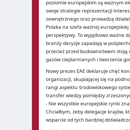
poziomie europejskim są ważnym e
swoje strategie reprezentacji inter
zewnętrznego oraz prowadzą działaln
Polaka na szefa ważnej europejskiej 
perspektywy. To wyjątkowo ważne dzis
branży decyzje zapadają w pośpiechu
przecież przed budownictwem stoją w
gazów cieplarnianych i tworzenia go
Nowy prezes EAE deklaruje chęć kont
organizacji, skupiającej się na pod
rangi aspektu środowiskowego syst
transfer wiedzy pomiędzy zrzeszonym
- Nie wszystkie europejskie rynki 
Chciałbym, żeby delegacje krajów, 
wsparcie od tych bardziej doświadcz