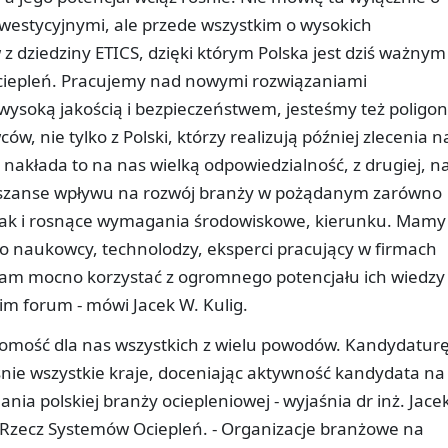
westycyjnymi, ale przede wszystkim o wysokich
z dziedziny ETICS, dzięki którym Polska jest dziś ważnym
ciepleń. Pracujemy nad nowymi rozwiązaniami
wysoką jakością i bezpieczeństwem, jesteśmy też polig
w, nie tylko z Polski, którzy realizują później zlecenia n
y nakłada to na nas wielką odpowiedzialność, z drugiej, n
e szanse wpływu na rozwój branży w pożądanym zarówno
ak i rosnące wymagania środowiskowe, kierunku. Mamy
- to naukowcy, technolodzy, eksperci pracujący w firmach
am mocno korzystać z ogromnego potencjału ich wiedzy 
m forum - mówi Jacek W. Kulig.
adomość dla nas wszystkich z wielu powodów. Kandydatur
śnie wszystkie kraje, doceniając aktywność kandydata na
a polskiej branży ociepleniowej - wyjaśnia dr inż. Jace
 Rzecz Systemów Ociepleń. - Organizacje branżowe na