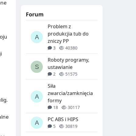
one
Forum
Problem z
produkcjia tub do
oju
zniczy PP
3
40380
i
Roboty programy,
ustawianie
2
51575
Siła
zwarcia/zamknięcia
lig.
formy
18
30117
alne
PC ABS i HIPS
5
30819