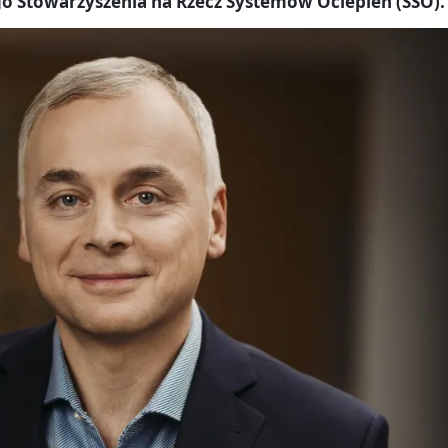
go Stowarzyszenia na Rzecz Systemów Ociepleń (SSO).