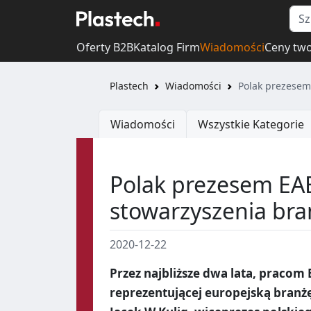
Oferty B2B
Katalog Firm
Wiadomości
Ceny tw
Plastech
Wiadomości
Polak prezesem
Wiadomości
Wszystkie Kategorie
Polak prezesem EAE
stowarzyszenia bra
2020-12-22
Przez najbliższe dwa lata, pracom 
reprezentującej europejską bran