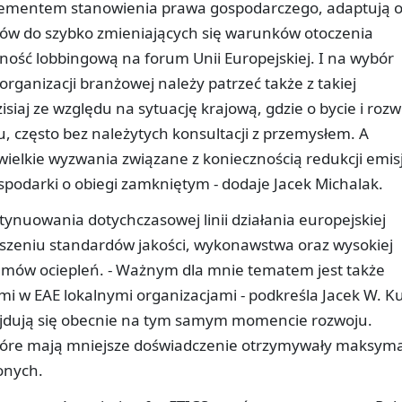
lementem stanowienia prawa gospodarczego, adaptują 
esów do szybko zmieniających się warunków otoczenia
ość lobbingową na forum Unii Europejskiej. I na wybór
organizacji branżowej należy patrzeć także z takiej
iaj ze względu na sytuację krajową, gdzie o bycie i rozw
, często bez należytych konsultacji z przemysłem. A
ielkie wyzwania związane z koniecznością redukcji emisj
spodarki o obiegi zamkniętym - dodaje Jacek Michalak.
ynuowania dotychczasowej linii działania europejskiej
noszeniu standardów jakości, wykonawstwa oraz wysokiej
emów ociepleń. - Ważnym dla mnie tematem jest także
i w EAE lokalnymi organizacjami - podkreśla Jacek W. Ku
znajdują się obecnie na tym samym momencie rozwoju.
które mają mniejsze doświadczenie otrzymywały maksym
onych.