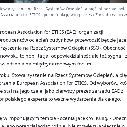
Stowarzyszenie na Rzecz Systemów Ociepleń, a pięć lat później był
ssociation for ETICS i pełnił funkcję wiceprezesa Zarządu w pierw
ropean Association for ETICS (EAE), organizacji
producentów ociepleń budynków, przewodzić będzie Jace
warzyszenia na Rzecz Systemów Ociepleń (SSO). Obecność
owisku to nobilitacja, odpowiedzialność ale też sygnał, 
 powiedzenia na międzynarodowym forum.
 roku, Stowarzyszenie na Rzecz Systemów Ociepleń, a pięć
worzenia European Association for ETICS. Od wyborów, któ
ie stał na jego czele, jako pierwszy prezes zarządu EAE z
r polskiego eksperta to ważne wydarzenie dla całego,
ię w imponującym tempie - ocenia Jacek W. Kuilg. - Obecn
 a jego potencjał wciąż rośnie. Nie mówię tu wyłącznie o