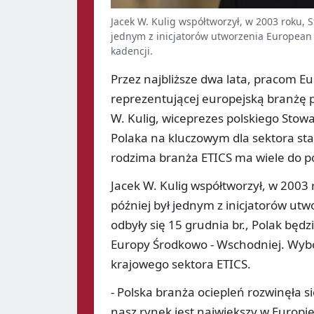
Jacek W. Kulig współtworzył, w 2003 roku, 
jednym z inicjatorów utworzenia European A
kadencji.
Przez najbliższe dwa lata, pracom Eu
reprezentującej europejską branżę 
W. Kulig, wiceprezes polskiego Sto
Polaka na kluczowym dla sektora stan
rodzima branża ETICS ma wiele do
Jacek W. Kulig współtworzył, w 2003
później był jednym z inicjatorów ut
odbyły się 15 grudnia br., Polak będz
Europy Środkowo - Wschodniej. Wybó
krajowego sektora ETICS.
- Polska branża ociepleń rozwinęła s
nasz rynek jest największy w Europie