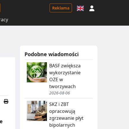
Logowanie
Reklama
racy
Podobne wiadomości
BASF zwiększa
wykorzystanie
OZE w
tworzywach
2026-08-06
SKZ i ZBT
opracowują
zgrzewanie płyt
e
bipolarnych