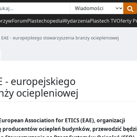
orzyw
Forum
Plastechopedia
Wydarzenia
Plastech TV
Oferty P
 EAE - europejskiego stowarzyszenia branży ociepleniowej
 - europejskiego
nży ociepleniowej
European Association for ETICS (EAE), organizacji
żę producentów ociepleń budynków, przewodzić będzi