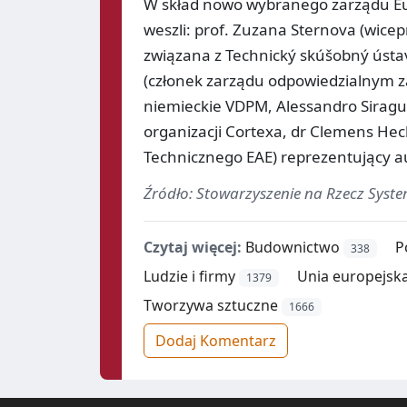
W skład nowo wybranego zarządu Eur
weszli: prof. Zuzana Sternova (wicep
związana z Technický skúšobný ústav 
(członek zarządu odpowiedzialnym za
niemieckie VDPM, Alessandro Siragus
organizacji Cortexa, dr Clemens Hec
Technicznego EAE) reprezentujący a
Źródło: Stowarzyszenie na Rzecz Syst
Czytaj więcej:
Budownictwo
P
338
Ludzie i firmy
Unia europejska
1379
Tworzywa sztuczne
1666
Dodaj Komentarz