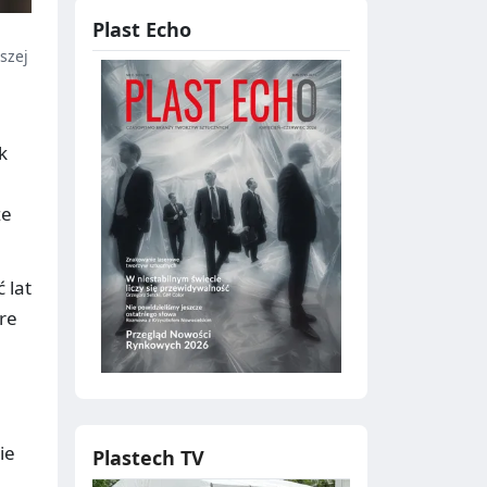
Plast Echo
szej
k
że
 lat
re
ie
Plastech TV