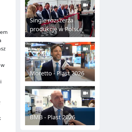
Single rozszerza
produkcję w Polsce
onem
a
asz
 w
Moretto - Plast 2026
i
ę
BMB - Plast 2026
k