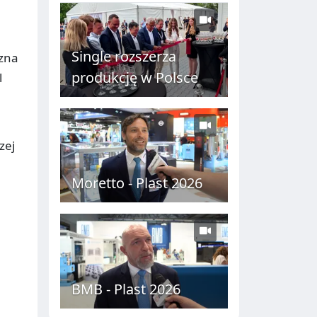
C
H
Single rozszerza
czna
produkcję w Polsce
l
zej
Moretto - Plast 2026
BMB - Plast 2026