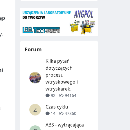
tęp
u
y.
Forum
Kilka pytań
dotyczących
ał
procesu
wtryskowego i
wtryskarek.
92
94164
Czas cyklu
t
14
47860
ABS - wytrącająca