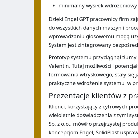
minimalny wysiłek wdrożeniowy p
Dzięki Engel GPT pracownicy firm z
do wszystkich danych maszyn i proc
wprowadzaniu głosowemu mogą uzysk
System jest zintegrowany bezpośredn
Prototyp systemu przyciągnął tłumy
Valentin. Tutaj możliwości i potencjał
formowania wtryskowego, stały się 
praktyczne wdrożenie systemu w pr
Prezentacje klientów z p
Klienci, korzystający z cyfrowych p
wieloletnie doświadczenia z tymi sy
Sp. z o.o., mówił o przejrzystej prod
koncepcjom Engel, SolidPlast uspraw