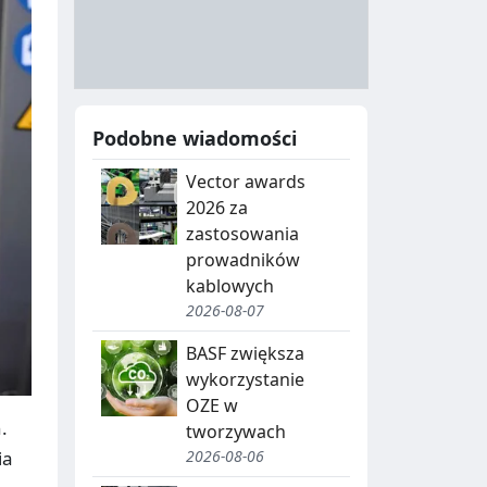
A
Y
N
B
U
I
C
E
Podobne wiadomości
J
,
Vector awards
A
S
2026 za
E
zastosowania
G
prowadników
kablowych
R
2026-08-07
E
BASF zwiększa
G
wykorzystanie
OZE w
A
.
tworzywach
C
ia
2026-08-06