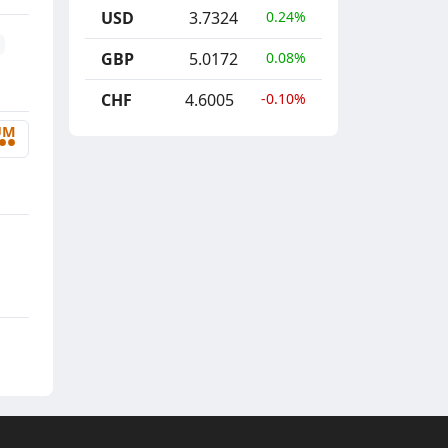
USD
3.7324
0.24%
GBP
5.0172
0.08%
CHF
4.6005
-0.10%
UM
••