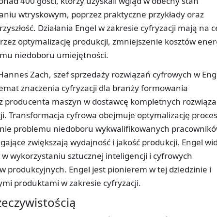
nad 400 gości, którzy uzyskali wgląd w obecny stan
aniu wtryskowym, poprzez praktyczne przykłady oraz
zyszłość. Działania Engel w zakresie cyfryzacji mają na c
przez optymalizację produkcji, zmniejszenie kosztów energ
lemu niedoboru umiejętności.
 Hannes Zach, szef sprzedaży rozwiązań cyfrowych w Eng
emat znaczenia cyfryzacji dla branży formowania
ię z producenta maszyn w dostawcę kompletnych rozwiąza
ji. Transformacja cyfrowa obejmuje optymalizację proce
nie problemu niedoboru wykwalifikowanych pracownikó
jące zwiększają wydajność i jakość produkcji. Engel wid
 wykorzystaniu sztucznej inteligencji i cyfrowych
 produkcyjnych. Engel jest pionierem w tej dziedzinie i
mi produktami w zakresie cyfryzacji.
zeczywistością