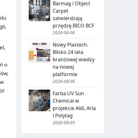
J
Barmag i Object
A
Carpet
elu
zatwierdzają
,
przędzę BICO BCF
ii,
R
2026-08-06
E
Nowy Plastech.
el,
C
Blisko 24 lata
branżowej wiedzy
Y
ń o
na nowej
K
sów,
platformie
w.
2026-08-06
O
L
zi
D
I
Farba UV Sun
Chemical w
N
B
projekcie Aldi, Arla
G
I
i Polytag
2026-08-05
O
T
W
R