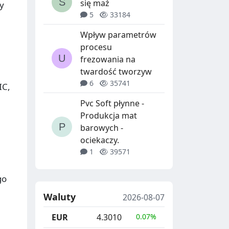
się maź
y
5
33184
Wpływ parametrów
procesu
frezowania na
twardość tworzyw
6
35741
IC,
Pvc Soft płynne -
Produkcja mat
barowych -
ociekaczy.
1
39571
go
Waluty
2026-08-07
EUR
4.3010
0.07%