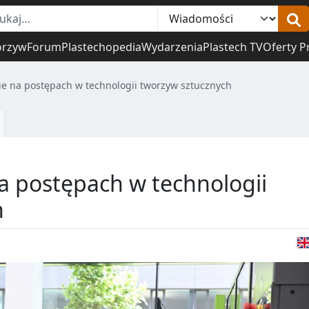
orzyw
Forum
Plastechopedia
Wydarzenia
Plastech TV
Oferty P
e na postępach w technologii tworzyw sztucznych
a postępach w technologii
h