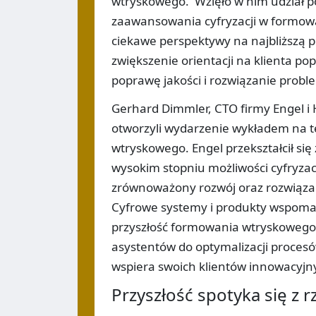
wtryskowego. Wzięło w nim udział po
zaawansowania cyfryzacji w formow
ciekawe perspektywy na najbliższą pr
zwiększenie orientacji na klienta po
poprawę jakości i rozwiązanie prob
Gerhard Dimmler, CTO firmy Engel i
otworzyli wydarzenie wykładem na t
wtryskowego. Engel przekształcił s
wysokim stopniu możliwości cyfryzac
zrównoważony rozwój oraz rozwiąza
Cyfrowe systemy i produkty wspomaga
przyszłość formowania wtryskowego w
asystentów do optymalizacji procesów
wspiera swoich klientów innowacyjny
Przyszłość spotyka się z r