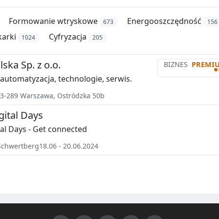
Formowanie wtryskowe
Energooszczędność
673
156
arki
Cyfryzacja
1024
205
ska Sp. z o.o.
BIZNES
PREMI
•
 automatyzacja, technologie, serwis.
3-289
Warszawa
,
Ostródzka 50b
ital Days
al Days - Get connected
Schwertberg
18.06 - 20.06.2024