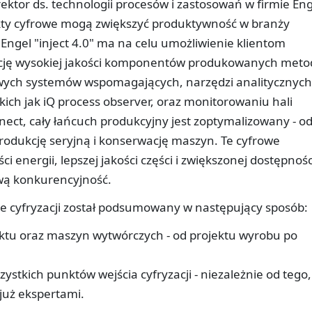
ektor ds. technologii procesów i zastosowań w firmie Eng
kty cyfrowe mogą zwiększyć produktywność w branży
ngel "inject 4.0" ma na celu umożliwienie klientom
cję wysokiej jakości komponentów produkowanych meto
owych systemów wspomagających, narzędzi analitycznych
akich jak iQ process observer, oraz monitorowaniu hali
nect, cały łańcuch produkcyjny jest zoptymalizowany - o
produkcję seryjną i konserwację maszyn. Te cyfrowe
 energii, lepszej jakości części i zwiększonej dostępnośc
wą konkurencyjność.
ie cyfryzacji został podsumowany w następujący sposób:
duktu oraz maszyn wytwórczych - od projektu wyrobu po
ystkich punktów wejścia cyfryzacji - niezależnie od tego,
 już ekspertami.