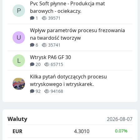
Pvc Soft płynne - Produkcja mat
barowych - ociekaczy.
1
39571
Wpływ parametrów procesu frezowania
na twardość tworzyw
6
35741
Wtrysk PA6 GF 30
20
65715
Kilka pytań dotyczących procesu
wtryskowego i wtryskarek.
92
94168
Waluty
2026-08-07
EUR
4.3010
0.07%