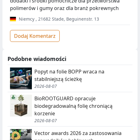
dodatki i środki pomocnicze dla przetwórstwa
polimerów i gumy oraz dla branż pokrewnych
Niemcy
,
21682
Stade
,
Beguinenstr. 13
Dodaj Komentarz
Podobne wiadomości
Popyt na folie BOPP wraca na
stabilniejszą ścieżkę
2026-08-07
BioROOTGUARD opracuje
biodegradowalną folię chroniącą
korzenie
2026-08-07
Vector awards 2026 za zastosowania