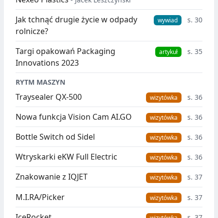
Jak tchnąć drugie życie w odpady
s. 30
wywiad
rolnicze?
Targi opakowań Packaging
s. 35
artykuł
Innovations 2023
RYTM MASZYN
Traysealer QX-500
s. 36
wizytówka
Nowa funkcja Vision Cam AI.GO
s. 36
wizytówka
Bottle Switch od Sidel
s. 36
wizytówka
Wtryskarki eKW Full Electric
s. 36
wizytówka
Znakowanie z IQJET
s. 37
wizytówka
M.I.RA/Picker
s. 37
wizytówka
IceRocket
s. 37
wizytówka