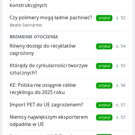
konstrukcyjnych
Czy polimery mogą ładnie pachnieć?
-
s. 52
artykuł
Beata Swinarew
BRZMIENIE OTOCZENIA
Równy dostęp do recyklatów
s. 54
artykuł
zagrożony
Którędy do cyrkularności tworzyw
s. 55
artykuł
sztucznych?
KE: Polska nie osiągnie celów
s. 56
artykuł
recyklingu do 2025 roku
Import PET do UE zagrożeniem?
s. 57
artykuł
Niemcy największym eksporterem
s. 57
artykuł
odpadów w UE