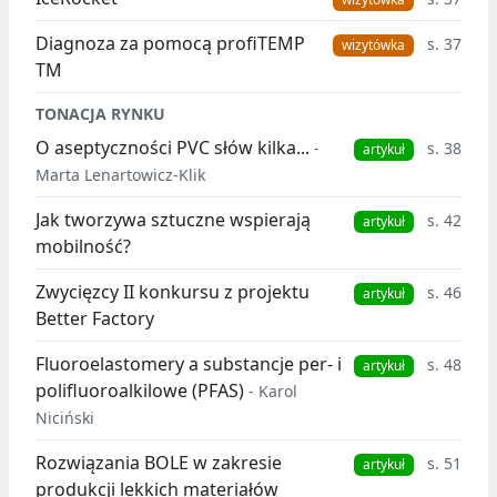
Diagnoza za pomocą profiTEMP
s. 37
wizytówka
TM
TONACJA RYNKU
O aseptyczności PVC słów kilka...
-
s. 38
artykuł
Marta Lenartowicz-Klik
Jak tworzywa sztuczne wspierają
s. 42
artykuł
mobilność?
Zwycięzcy II konkursu z projektu
s. 46
artykuł
Better Factory
Fluoroelastomery a substancje per- i
s. 48
artykuł
polifluoroalkilowe (PFAS)
- Karol
Niciński
Rozwiązania BOLE w zakresie
s. 51
artykuł
produkcji lekkich materiałów