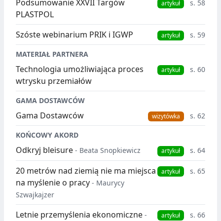
Podsumowanie XXVII Targów
s. 58
artykuł
PLASTPOL
Szóste webinarium PRIK i IGWP
s. 59
artykuł
MATERIAŁ PARTNERA
Technologia umożliwiająca proces
s. 60
artykuł
wtrysku przemiałów
GAMA DOSTAWCÓW
Gama Dostawców
s. 62
wizytówka
KOŃCOWY AKORD
Odkryj bleisure
- Beata Snopkiewicz
s. 64
artykuł
20 metrów nad ziemią nie ma miejsca
s. 65
artykuł
na myślenie o pracy
- Maurycy
Szwajkajzer
Letnie przemyślenia ekonomiczne
-
s. 66
artykuł