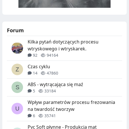
Forum
Kilka pytań dotyczących procesu
wtryskowego i wtryskarek.
92
94164
Czas cyklu
14
47860
ABS - wytrącająca się maź
5
33184
Wpływ parametrów procesu frezowania
na twardość tworzyw
6
35741
Pvc Soft płynne - Produkcja mat