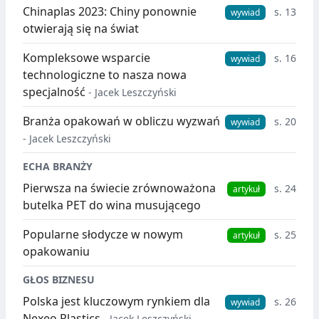
Chinaplas 2023: Chiny ponownie
s. 13
wywiad
otwierają się na świat
Kompleksowe wsparcie
s. 16
wywiad
technologiczne to nasza nowa
specjalność
- Jacek Leszczyński
Branża opakowań w obliczu wyzwań
s. 20
wywiad
- Jacek Leszczyński
ECHA BRANŻY
Pierwsza na świecie zrównoważona
s. 24
artykuł
butelka PET do wina musującego
Popularne słodycze w nowym
s. 25
artykuł
opakowaniu
GŁOS BIZNESU
Polska jest kluczowym rynkiem dla
s. 26
wywiad
Nexeo Plastics
- Jacek Leszczyński