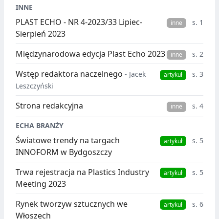
INNE
PLAST ECHO - NR 4-2023/33 Lipiec-
s. 1
inne
Sierpień 2023
Międzynarodowa edycja Plast Echo 2023
s. 2
inne
Wstęp redaktora naczelnego
- Jacek
s. 3
artykuł
Leszczyński
Strona redakcyjna
s. 4
inne
ECHA BRANŻY
Światowe trendy na targach
s. 5
artykuł
INNOFORM w Bydgoszczy
Trwa rejestracja na Plastics Industry
s. 5
artykuł
Meeting 2023
Rynek tworzyw sztucznych we
s. 6
artykuł
Włoszech