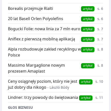
Borealis przejmuje Rialti
s. 6
artykuł
20 lat Basell Orlen Polyolefins
s. 6
artykuł
Bogucki Folie: nowa linia za 7 mln euro
s. 7
artykuł
Aniflex z pierwszą mobilną aplikacją
s. 7
artykuł
Alpla rozbudowuje zakład recyklingu w
s. 8
artykuł
Polsce
Massimo Margaglione nowym
s. 8
artykuł
prezesem Amaplast
Ceny osiągnęły poziom, który nie jest
s. 10
artykuł
już dobry dla nikogo
- László Bűdy
Lindner: trzy powody do świętowania
s. 11
artykuł
GŁOS BIZNESU