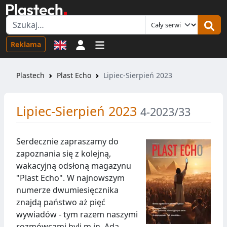
Logowanie
Reklama
Plastech
Plast Echo
Lipiec-Sierpień 2023
Lipiec-Sierpień 2023
4-2023/33
Serdecznie zapraszamy do
zapoznania się z kolejną,
wakacyjną odsłoną magazynu
"Plast Echo". W najnowszym
numerze dwumiesięcznika
znajdą państwo aż pięć
wywiadów - tym razem naszymi
rozmówcami byli m.in. Ada