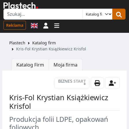
Logowanie
Reklama
Plastech
Katalog firm
Kris-Fol Krystian Książkiewicz Krisfol
Katalog Firm
Moja firma
BIZNES
START
•
Kris-Fol Krystian Książkiewicz
Krisfol
Produkcja folii LDPE, opakowań
foliowych