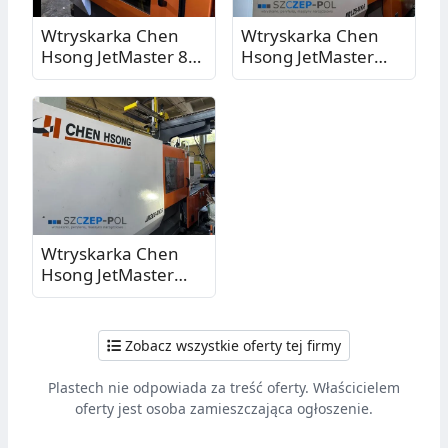
Wtryskarka Chen
Wtryskarka Chen
Hsong JetMaster 88-
Hsong JetMaster
MK6 z robotem
128-MK6 z robotem
Sepro Industrial
Samfacc - maszyna
Robot Succes 7, 88T,
hybrydowa, 128T,
2021
2021
Wtryskarka Chen
Hsong JetMaster
208-MK6 z robotem
Samfacc, 208T, 2021
Zobacz wszystkie oferty tej firmy
Plastech nie odpowiada za treść oferty. Właścicielem
oferty jest osoba zamieszczająca ogłoszenie.