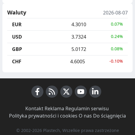
Waluty
2026-08-07
EUR
4.3010
0.07%
USD
3.7324
0.24%
GBP
5.0172
0.08%
CHF
4.6005
-0.10%
Facebook
RSS News
X (Twitter)
Youtube
LinkedIn
Kontakt
·
Reklama
·
Regulamin serwisu
·
Polityka prywatności i cookies
·
O nas
·
Do ściągnięcia
© 2002-2026 Plastech, Wszelkie prawa zastrzeżone