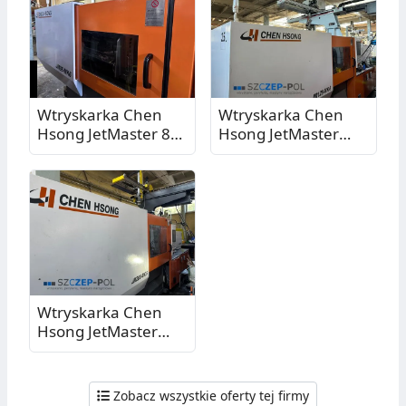
Wtryskarka Chen
Wtryskarka Chen
Hsong JetMaster 88-
Hsong JetMaster
MK6 z robotem
128-MK6 z robotem
Sepro Industrial
Samfacc - maszyna
Robot Succes 7, 88T,
hybrydowa, 128T,
2021
2021
Wtryskarka Chen
Hsong JetMaster
208-MK6 z robotem
Samfacc, 208T, 2021
Zobacz wszystkie oferty tej firmy