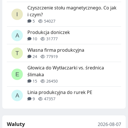
Czyszczenie stołu magnetycznego. Co jak
i czym?
5
54027
Produkcja doniczek
10
31777
Własna firma produkcyjna
24
77919
Głowica do Wytłaczarki vs. średnica
ślimaka
15
26450
Linia produkcyjna do rurek PE
9
47357
Waluty
2026-08-07