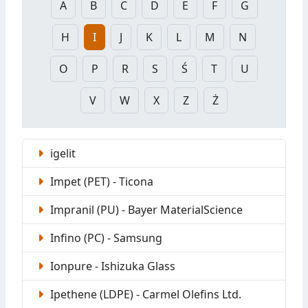
A
B
C
D
E
F
G
H
I
J
K
L
M
N
O
P
R
S
Ś
T
U
V
W
X
Z
Ż
igelit
Impet (PET) - Ticona
Impranil (PU) - Bayer MaterialScience
Infino (PC) - Samsung
Ionpure - Ishizuka Glass
Ipethene (LDPE) - Carmel Olefins Ltd.