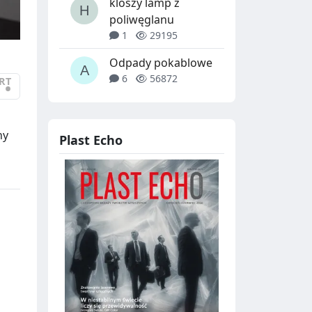
kloszy lamp z
poliwęglanu
1
29195
Odpady pokablowe
6
56872
RT
•
ny
Plast Echo