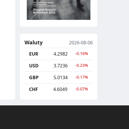
Waluty
2026-08-06
EUR
4.2982
-0.16%
USD
3.7236
-0.23%
GBP
5.0134
-0.17%
CHF
4.6049
-0.07%