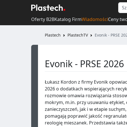
Oferty B2B
Katalog Firm
Wiadomości
Ceny tw
Plastech
PlastechTV
Evonik - PRSE 20
Evonik - PRSE 2026
Łukasz Kordon z firmy Evonik opowia
2026 o dodatkach wspierających recyk
rozmowie omawia rozwiązania stoso
mokrym, m.in. przy usuwaniu etykiet, d
zanieczyszczeń, jak i w etapie suchym,
pomagają poprawić jakość regranulat
reologię mieszanek. Przedstawia tak