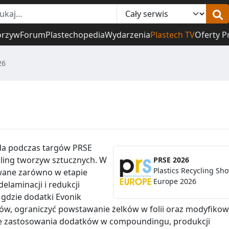
orzyw
Forum
Plastechopedia
Wydarzenia
Plastech TV
Oferty P
26
da podczas targów PRSE
ling tworzyw sztucznych. W
PRSE 2026
Plastics Recycling Sh
wane zarówno w etapie
Europe 2026
elaminacji i redukcji
 gdzie dodatki Evonik
ów, ograniczyć powstawanie żelków w folii oraz modyfiko
że zastosowania dodatków w compoundingu, produkcji