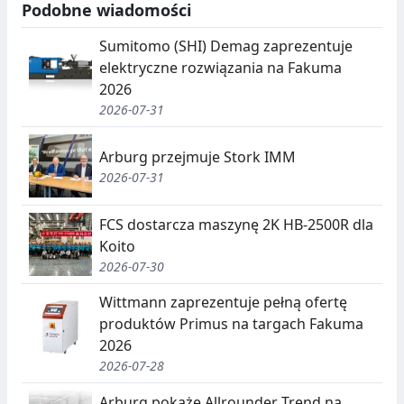
U
I
Podobne wiadomości
C
E
Sumitomo (SHI) Demag zaprezentuje
J
,
elektryczne rozwiązania na Fakuma
2026
A
S
2026-07-31
E
G
Arburg przejmuje Stork IMM
2026-07-31
R
E
FCS dostarcza maszynę 2K HB-2500R dla
G
Koito
2026-07-30
A
Wittmann zaprezentuje pełną ofertę
C
produktów Primus na targach Fakuma
J
2026
2026-07-28
A
Arburg pokaże Allrounder Trend na