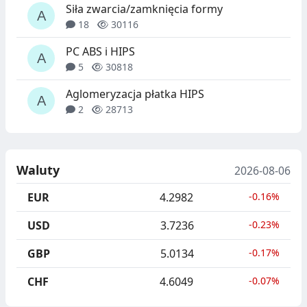
Siła zwarcia/zamknięcia formy
18
30116
PC ABS i HIPS
5
30818
Aglomeryzacja płatka HIPS
2
28713
Waluty
2026-08-06
EUR
4.2982
-0.16%
USD
3.7236
-0.23%
GBP
5.0134
-0.17%
CHF
4.6049
-0.07%