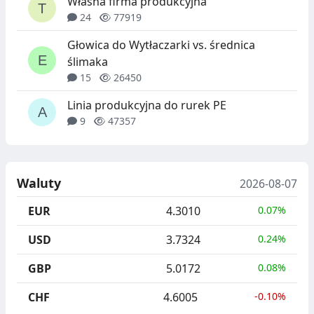
Własna firma produkcyjna
24
77919
Głowica do Wytłaczarki vs. średnica
ślimaka
15
26450
Linia produkcyjna do rurek PE
9
47357
Waluty
2026-08-07
EUR
4.3010
0.07%
USD
3.7324
0.24%
GBP
5.0172
0.08%
CHF
4.6005
-0.10%