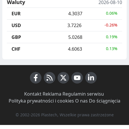
Waluty
2026-08-10
EUR
4.3037
0.06%
USD
3.7226
-0.26%
GBP
5.0268
0.19%
CHF
4.6063
0.13%
Facebook
RSS News
X (Twitter)
Youtube
LinkedIn
Kontakt
·
Reklama
·
Regulamin serwisu
·
Polityka prywatności i cookies
·
O nas
·
Do ściągnięcia
© 2002-2026 Plastech, Wszelkie prawa zastrzeżone