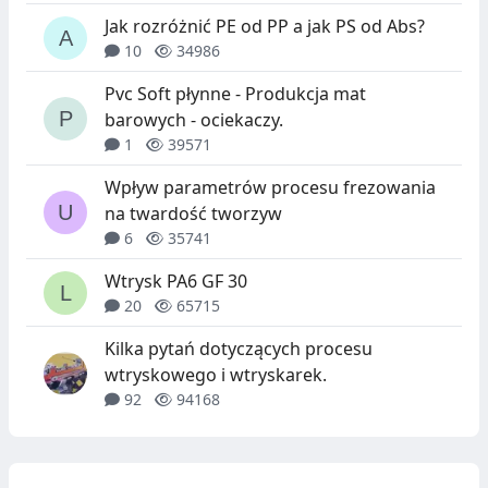
Jak rozróżnić PE od PP a jak PS od Abs?
10
34986
Pvc Soft płynne - Produkcja mat
barowych - ociekaczy.
1
39571
Wpływ parametrów procesu frezowania
na twardość tworzyw
6
35741
Wtrysk PA6 GF 30
20
65715
Kilka pytań dotyczących procesu
wtryskowego i wtryskarek.
92
94168