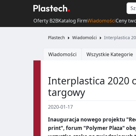
Oferty B2B
Katalog Firm
Wiadomości
Ceny tw
Plastech
Wiadomości
Interplastica 2
Wiadomości
Wszystkie Kategorie
Interplastica 2020
targowy
2020-01-17
Inauguracja nowego projektu "Rec
print", forum "Polymer Plaza" ob