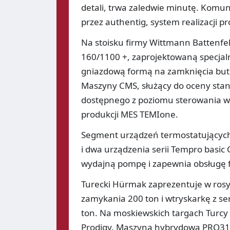
detali, trwa zaledwie minutę. Komun
przez authentig, system realizacji pr
Na stoisku firmy Wittmann Battenfe
160/1100 +, zaprojektowaną specjal
gniazdową formą na zamknięcia but
Maszyny CMS, służący do oceny stan
dostępnego z poziomu sterowania wt
produkcji MES TEMIone.
Segment urządzeń termostatujących
i dwa urządzenia serii Tempro basi
wydajną pompę i zapewnia obsługę
Turecki Hürmak zaprezentuje w rosyjs
zamykania 200 ton i wtryskarkę z se
ton. Na moskiewskich targach Turcy 
Prodigy. Maszyna hybrydowa PRO31