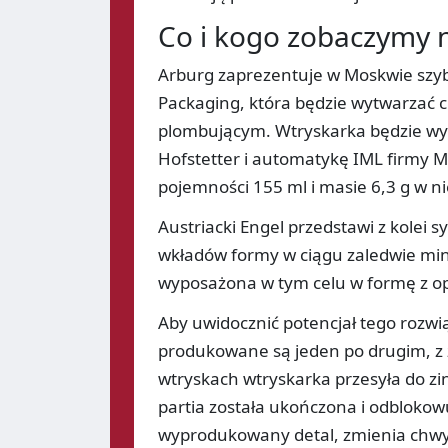
Co i kogo zobaczymy 
Arburg zaprezentuje w Moskwie szyb
Packaging, która będzie wytwarzać 
plombującym. Wtryskarka będzie wy
Hofstetter i automatykę IML firmy M
pojemności 155 ml i masie 6,3 g w n
Austriacki Engel przedstawi z kolei
wkładów formy w ciągu zaledwie min
wyposażona w tym celu w formę z 
Aby uwidocznić potencjał tego rozwi
produkowane są jeden po drugim, z z
wtryskach wtryskarka przesyła do z
partia została ukończona i odblokow
wyprodukowany detal, zmienia chwyt