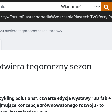
orzyw
Forum
Plastechopedia
Wydarzenia
Plastech TV
Oferty P
020 otwiera tegoroczny sezon targowy
 otwiera tegoroczny sezon
ykling Solutions", czwarta edycja wystawy "3D fab +
ejmujące koncepcje zrównoważonego rozwoju - to