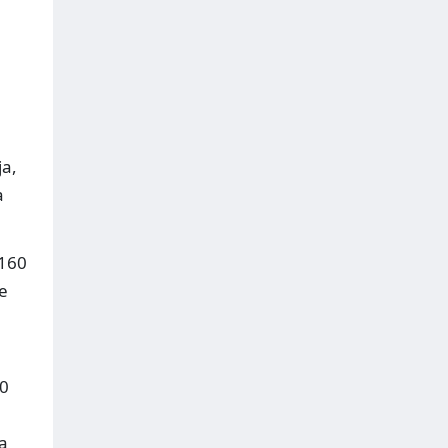
ja,
a
D160
e
30
ą