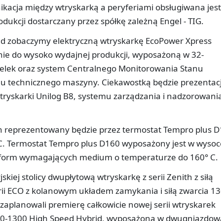
ikacja między wtryskarką a peryferiami obsługiwana jest
odukcji dostarczany przez spółkę zależną Engel - TIG.
ld zobaczymy elektryczną wtryskarkę EcoPower Xpress
nie do wysoko wydajnej produkcji, wyposażoną w 32-
elek oraz system Centralnego Monitorowania Stanu
u technicznego maszyny. Ciekawostką będzie prezentac
ryskarki Unilog B8, systemu zarządzania i nadzorowani
 reprezentowany będzie przez termostat Tempro plus 
c C. Termostat Tempro plus D160 wyposażony jest w wysoc
 form wymagających medium o temperaturze do 160° C.
kiej stolicy dwupłytową wtryskarkę z serii Zenith z siłą
rii ECO z kolanowym układem zamykania i siłą zwarcia 1
zaplanowali premierę całkowicie nowej serii wtryskarek
0-1300 High Speed Hybrid, wyposażona w dwugniazdow