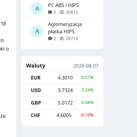
PC ABS i HIPS
5
30872
sji
Aglomeryzacja
płatka HIPS
2
28718
to
ki o
Waluty
2026-08-07
EUR
4.3010
0.07%
USD
3.7324
0.24%
GBP
5.0172
0.08%
CHF
4.6005
-0.10%
 że