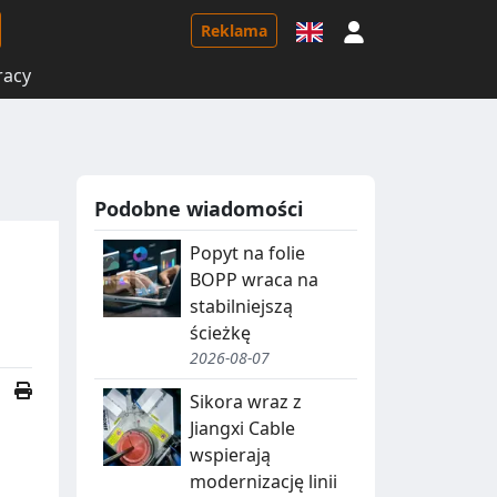
Logowanie
Reklama
racy
Podobne wiadomości
Popyt na folie
BOPP wraca na
stabilniejszą
ścieżkę
2026-08-07
Sikora wraz z
Jiangxi Cable
wspierają
modernizację linii