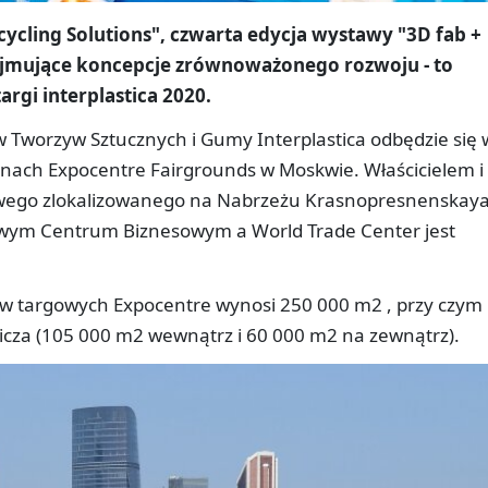
ycling Solutions", czwarta edycja wystawy "3D fab +
ejmujące koncepcje zrównoważonego rozwoju - to
rgi interplastica 2020.
Tworzyw Sztucznych i Gumy Interplastica odbędzie się 
renach Expocentre Fairgrounds w Moskwie. Właścicielem i
ego zlokalizowanego na Nabrzeżu Krasnopresnenskay
ym Centrum Biznesowym a World Trade Center jest
w targowych Expocentre wynosi 250 000 m2 , przy czym
cza (105 000 m2 wewnątrz i 60 000 m2 na zewnątrz).