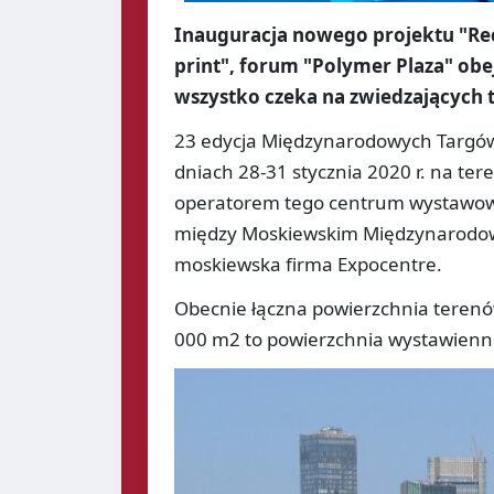
Inauguracja nowego projektu "Rec
print", forum "Polymer Plaza" ob
wszystko czeka na zwiedzających ta
23 edycja Międzynarodowych Targów 
dniach 28-31 stycznia 2020 r. na te
operatorem tego centrum wystawow
między Moskiewskim Międzynarodow
moskiewska firma Expocentre.
Obecnie łączna powierzchnia terenó
000 m2 to powierzchnia wystawienni