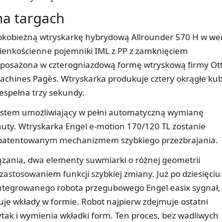
na targach
kobieżną wtryskarkę hybrydową Allrounder 570 H w wer
cienkościenne pojemniki IML z PP z zamknięciem
posażona w czterogniazdową formę wtryskową firmy Ot
achines Pagès. Wtryskarka produkuje cztery okrągłe kub
iespełna trzy sekundy.
 system umożliwiający w pełni automatyczną wymianę
uty. Wtryskarka Engel e-motion 170/120 TL zostanie
opatentowanym mechanizmem szybkiego przezbrajania.
ązania, dwa elementy suwmiarki o różnej geometrii
astosowaniem funkcji szybkiej zmiany. Już po dziesięciu
integrowanego robota przegubowego Engel easix sygnał,
uje wkłady w formie. Robot najpierw zdejmuje ostatni
ak i wymienia wkładki form. Ten proces, bez wadliwych