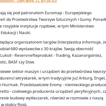
ohovich - Own work, CC BY-SA 4.0
wają się pod patronatem Euromap - Europejskiego
eń do Przetwórstwa Tworzyw Sztucznych i Gumy. Ponadt
 rosyjskie instytucje rządowe, w tym Ministerstwo
Edukacji i Nauki.
będąca organizatorem targów Interplastica informuje, ż
udział 680 wystawców z 30 krajów. Swoją obecność
, Lukoil - Reservnefteprodukt - Trading, Kazanorgsintez,
tic, BASF czy Dow.
kwie sektor maszyn i urządzeń do przetwórstwa tworz
ducenci wtryskarek, w tym tradycyjnie już Arburg, Engel,
 i Hurmak. Przedstawiciele Eremy - niemieckiego produc
retto - czołowego producenta urządzeń peryferyjnych, c
kresie budowy wytłaczarek, również w rozmowie z naszą
w stolicy Rosji.