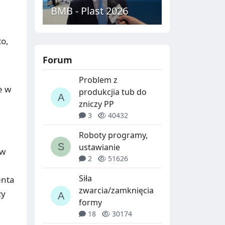
BMB - Plast 2026
o,
Forum
Problem z
e w
produkcjia tub do
zniczy PP
3
40432
Roboty programy,
ustawianie
yw
2
51626
Siła
enta
zwarcia/zamknięcia
zy
formy
18
30174