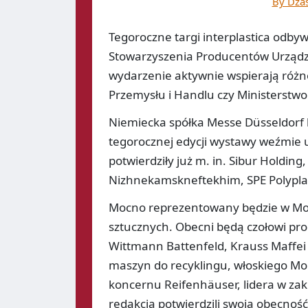
By Dzas
Tegoroczne targi interplastica odby
Stowarzyszenia Producentów Urządz
wydarzenie aktywnie wspierają różne
Przemysłu i Handlu czy Ministerstwo 
Niemiecka spółka Messe Düsseldorf 
tegorocznej edycji wystawy weźmie 
potwierdziły już m. in. Sibur Holding
Nizhnekamskneftekhim, SPE Polyplas
Mocno reprezentowany będzie w Mos
sztucznych. Obecni będą czołowi pro
Wittmann Battenfeld, Krauss Maffei
maszyn do recyklingu, włoskiego Mo
koncernu Reifenhäuser, lidera w za
redakcją potwierdzili swoja obecność 