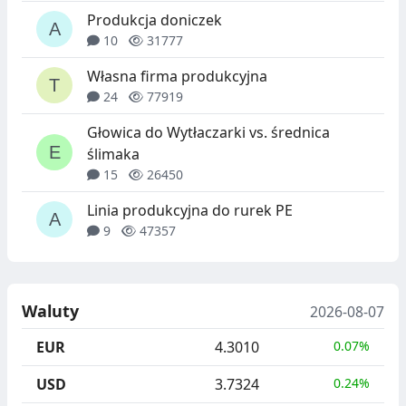
Produkcja doniczek
10
31777
Własna firma produkcyjna
24
77919
Głowica do Wytłaczarki vs. średnica
ślimaka
15
26450
Linia produkcyjna do rurek PE
9
47357
Waluty
2026-08-07
EUR
4.3010
0.07%
USD
3.7324
0.24%