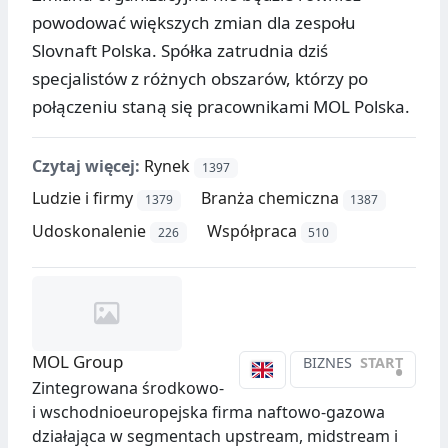
powodować większych zmian dla zespołu
Slovnaft Polska. Spółka zatrudnia dziś
specjalistów z różnych obszarów, którzy po
połączeniu staną się pracownikami MOL Polska.
Czytaj więcej:
Rynek
1397
Ludzie i firmy
Branża chemiczna
1379
1387
Udoskonalenie
Współpraca
226
510
MOL Group
BIZNES
START
•
Zintegrowana środkowo-
i wschodnioeuropejska firma naftowo-gazowa
działająca w segmentach upstream, midstream i