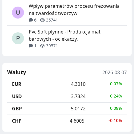
Wpływ parametrów procesu frezowania
na twardość tworzyw
6
35741
Pvc Soft płynne - Produkcja mat
barowych - ociekaczy.
1
39571
Waluty
2026-08-07
EUR
4.3010
0.07%
USD
3.7324
0.24%
GBP
5.0172
0.08%
CHF
4.6005
-0.10%