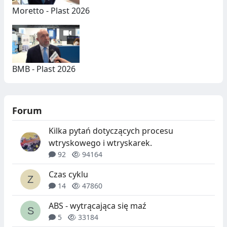
Moretto - Plast 2026
BMB - Plast 2026
Forum
Kilka pytań dotyczących procesu
wtryskowego i wtryskarek.
92
94164
Czas cyklu
14
47860
ABS - wytrącająca się maź
5
33184