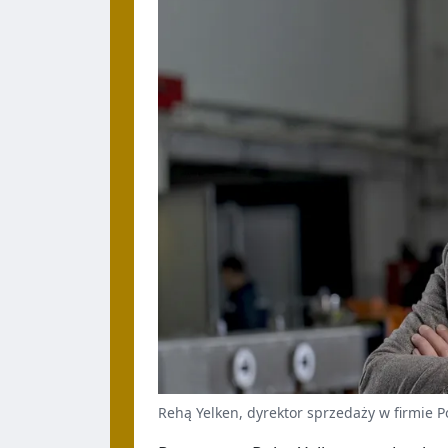
Rehą Yelken, dyrektor sprzedaży w firmie P