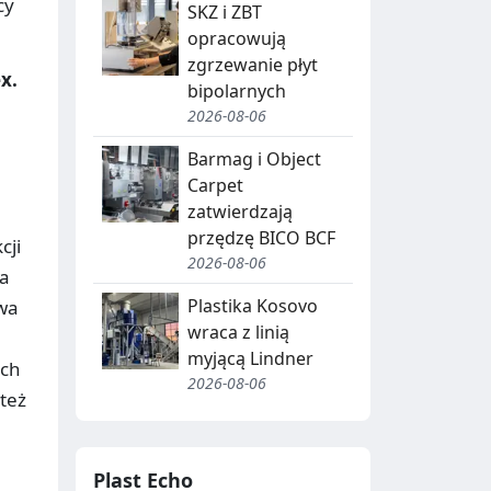
J
cy
SKZ i ZBT
A
opracowują
zgrzewanie płyt
,
x.
bipolarnych
R
2026-08-06
E
Barmag i Object
C
Carpet
zatwierdzają
Y
przędzę BICO BCF
cji
K
2026-08-06
ja
O
L
Plastika Kosovo
wa
D
I
wraca z linią
myjącą Lindner
N
B
ich
2026-08-06
też
G
I
O
T
W
R
Plast Echo