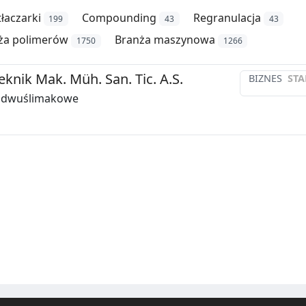
łaczarki
Compounding
Regranulacja
199
43
43
ża polimerów
Branża maszynowa
1750
1266
eknik Mak. Müh. San. Tic. A.S.
BIZNES
STA
i dwuślimakowe