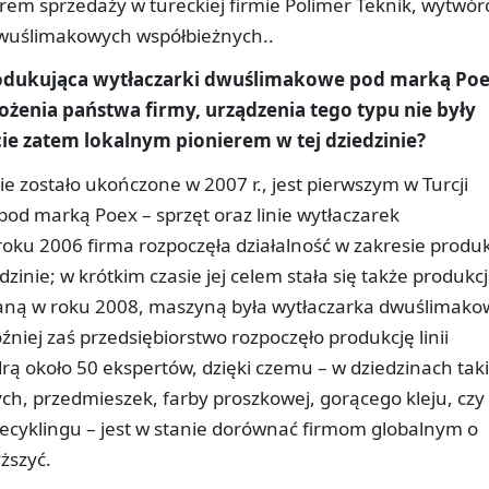
m sprzedaży w tureckiej firmie Polimer Teknik, wytwór
dwuślimakowych współbieżnych..
rodukująca wytłaczarki dwuślimakowe pod marką Poe
żenia państwa firmy, urządzenia tego typu nie były
ie zatem lokalnym pionierem w tej dziedzinie?
ie zostało ukończone w 2007 r., jest pierwszym w Turcji
od marką Poex – sprzęt oraz linie wytłaczarek
ku 2006 firma rozpoczęła działalność w zakresie produk
inie; w krótkim czasie jej celem stała się także produkc
aną w roku 2008, maszyną była wytłaczarka dwuślimako
źniej zaś przedsiębiorstwo rozpoczęło produkcję linii
ą około 50 ekspertów, dzięki czemu – w dziedzinach tak
ch, przedmieszek, farby proszkowej, gorącego kleju, czy 
ecyklingu – jest w stanie dorównać firmom globalnym o
ższyć.