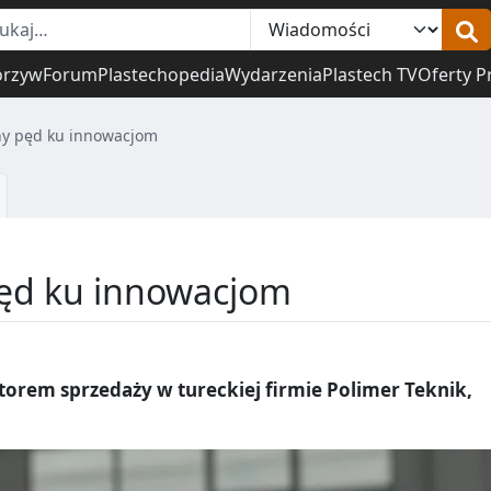
orzyw
Forum
Plastechopedia
Wydarzenia
Plastech TV
Oferty P
ny pęd ku innowacjom
pęd ku innowacjom
rem sprzedaży w tureckiej firmie Polimer Teknik,