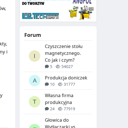
ów,
Forum
kty,
Czyszczenie stołu
my i
magnetycznego.
Co jak i czym?
5
54027
Produkcja doniczek
10
31777
ny
Własna firma
produkcyjna
24
77919
Głowica do
Wytłaczarki vs.