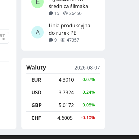
średnica ślimaka
15
26450
Linia produkcyjna
do rurek PE
RT
•
9
47357
Waluty
2026-08-07
EUR
4.3010
0.07%
USD
3.7324
0.24%
GBP
5.0172
0.08%
CHF
4.6005
-0.10%