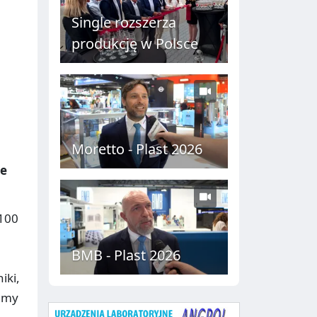
C
Single rozszerza
H
produkcję w Polsce
Moretto - Plast 2026
ne
100
BMB - Plast 2026
iki,
gamy