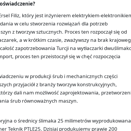
doświadczenie?
sel Filiz, który jest inżynierem elektrykiem-elektronikie
dania w celu stworzenia rozwiązań dla potrzeb
zyn z tworzyw sztucznych. Proces ten rozpoczął się od
aczarek, a w krótkim czasie, zważywszy na brak krajowe
ż całość zapotrzebowania Turcji na wytłaczarki dwuślima
port, proces ten przeistoczył się w chęć rozpoczęcia
iadczeniu w produkcji śrub i mechanicznych części
szych przyjaciół z branży tworzyw konstrukcyjnych,
którzy dali nam możliwość zaprojektowania, przetworzen
ania śrub równoważnych maszyn.
oryjna o średnicy ślimaka 25 milimetrów wyprodukowana
mer Teknik PTLE25. Dzisiaj produkujemy prawie 200