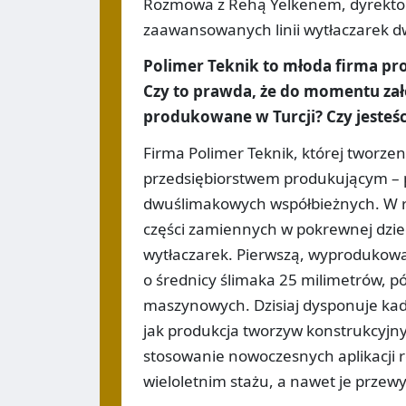
Rozmowa z Rehą Yelkenem, dyrektore
zaawansowanych linii wytłaczarek 
Polimer Teknik to młoda firma p
Czy to prawda, że do momentu zało
produkowane w Turcji? Czy jesteśc
Firma Polimer Teknik, której tworzen
przedsiębiorstwem produkującym – p
dwuślimakowych współbieżnych. W ro
części zamiennych w pokrewnej dziedz
wytłaczarek. Pierwszą, wyprodukow
o średnicy ślimaka 25 milimetrów, pó
maszynowych. Dzisiaj dysponuje kadr
jak produkcja tworzyw konstrukcyjny
stosowanie nowoczesnych aplikacji r
wieloletnim stażu, a nawet je przewy