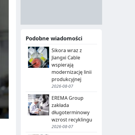
A
Y
N
B
U
I
C
E
Podobne wiadomości
J
,
Sikora wraz z
A
S
Jiangxi Cable
E
wspierają
G
modernizację linii
produkcyjnej
R
2026-08-07
E
EREMA Group
G
zakłada
długoterminowy
A
wzrost recyklingu
C
2026-08-07