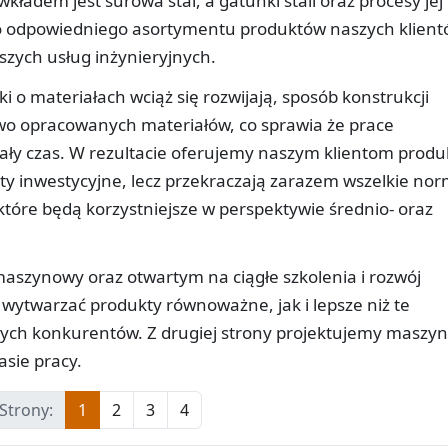
ładem jest surowa stal, a gatunki stali oraz procesy jej
 odpowiedniego asortymentu produktów naszych klient
szych usług inżynieryjnych.
i o materiałach wciąż się rozwijają, sposób konstrukcji
owo opracowanych materiałów, co sprawia że prace
ły czas. W rezultacie oferujemy naszym klientom produ
y inwestycyjne, lecz przekraczają zarazem wszelkie nor
tóre będą korzystniejsze w perspektywie średnio- oraz
aszynowy oraz otwartym na ciągłe szkolenia i rozwój
wytwarzać produkty równoważne, jak i lepsze niż te
ych konkurentów. Z drugiej strony projektujemy maszy
asie pracy.
Strony:
1
2
3
4