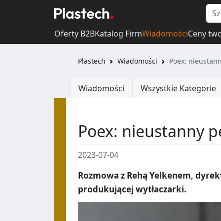
Oferty B2B
Katalog Firm
Wiadomości
Ceny tw
Plastech
Wiadomości
Poex: nieustan
Wiadomości
Wszystkie Kategorie
Poex: nieustanny 
2023-07-04
Rozmowa z Rehą Yelkenem, dyrekto
produkującej wytłaczarki.