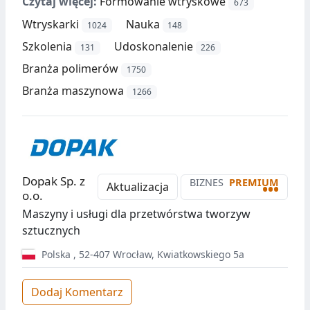
Czytaj więcej:
Formowanie wtryskowe
673
Wtryskarki
Nauka
1024
148
Szkolenia
Udoskonalenie
131
226
Branża polimerów
1750
Branża maszynowa
1266
Dopak Sp. z
BIZNES
PREMIUM
•••
Aktualizacja
o.o.
Maszyny i usługi dla przetwórstwa tworzyw
sztucznych
Polska
,
52-407
Wrocław
,
Kwiatkowskiego 5a
Dodaj Komentarz