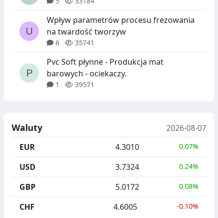
5
33184
Wpływ parametrów procesu frezowania
na twardość tworzyw
6
35741
Pvc Soft płynne - Produkcja mat
barowych - ociekaczy.
1
39571
Waluty
2026-08-07
EUR
4.3010
0.07%
USD
3.7324
0.24%
GBP
5.0172
0.08%
CHF
4.6005
-0.10%