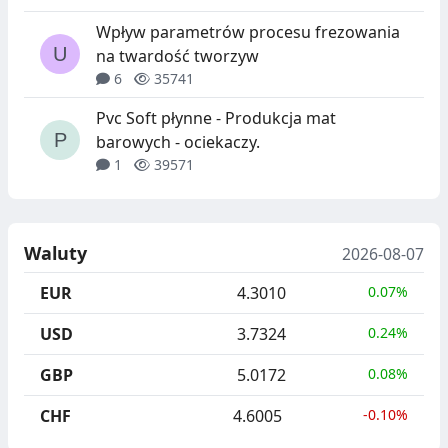
Wpływ parametrów procesu frezowania
na twardość tworzyw
6
35741
Pvc Soft płynne - Produkcja mat
barowych - ociekaczy.
1
39571
Waluty
2026-08-07
EUR
4.3010
0.07%
USD
3.7324
0.24%
GBP
5.0172
0.08%
CHF
4.6005
-0.10%