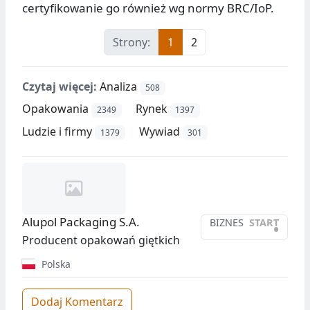
certyfikowanie go również wg normy BRC/IoP.
Strony:
1
2
Czytaj więcej:
Analiza
508
Opakowania
Rynek
2349
1397
Ludzie i firmy
Wywiad
1379
301
Alupol Packaging S.A.
BIZNES
START
•
Producent opakowań giętkich
Polska
Dodaj Komentarz