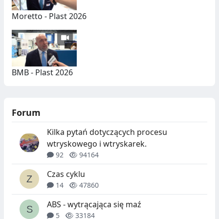
Moretto - Plast 2026
BMB - Plast 2026
Forum
Kilka pytań dotyczących procesu
wtryskowego i wtryskarek.
92
94164
Czas cyklu
14
47860
ABS - wytrącająca się maź
5
33184