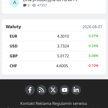
9
47357
Waluty
2026-08-07
EUR
4.3010
0.07%
USD
3.7324
0.24%
GBP
5.0172
0.08%
CHF
4.6005
-0.10%
Facebook
RSS News
X (Twitter)
Youtube
LinkedIn
Kontakt
·
Reklama
·
Regulamin serwisu
·