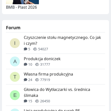
BMB - Plast 2026
Forum
Czyszczenie stołu magnetycznego. Co jak
i czym?
5
54027
Produkcja doniczek
10
31777
Własna firma produkcyjna
24
77919
Głowica do Wytłaczarki vs. średnica
ślimaka
15
26450
Linia produkcyjna do rurek PE